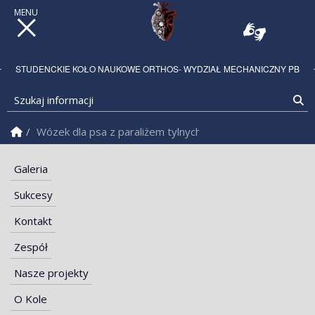
STUDENCKIE KOŁO NAUKOWE ORTHOS- WYDZIAŁ MECHANICZNY PB
Szukaj informacji
Sz
Strona Główna
Wózek dla psa z paraliżem tylnych kończyn
Galeria
Sukcesy
Kontakt
Zespół
Nasze projekty
O Kole