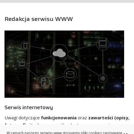
Redakcja serwisu WWW
Serwis internetowy
Uwagi dotyczące
funkcjonowania
oraz
zawartości (opisy,
fotografie itp.)
poszczególnych stron www serwisu
internetowego Katedry Robotyki i Mechatroniki proszę
W ramach naszego serwisu www stosujemy pliki cookies zapisywane