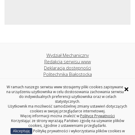
Wydział Mechaniczny
Redakcja serwisu www
Deklaracja dostępności
Politechnika Białostocka
×
W ramach naszego serwisu www stosujemy pliki cookies zapisywane
Katedra Budowy i Eksploatacji Maszyn
na urządzeniu użytkownika w celu dostosowania zachowania serwisu
do indywidualnych preferencji użytkownika oraz w celach
WYDZIAŁ MECHANICZNY
statystycznych.
POLITECHNIKA BIAŁOSTOCKA
Użytkownik ma możliwość samodzielnej zmiany ustawień dotyczących
cookies w swojej przeglądarce internetowej.
ul. Wiejska 45C, 15-351 Białystok <!--
Więcej informacji można znaleźć w
Polityce Prywatności
tel. centrala (85) 746 92 06, fax (85) 746 92 10--->
Korzystając ze strony wyrażają Państwo zgodę na używanie plików
cookies, zgodnie z ustawieniami przeglądarki.
Akceptuję
Politykę prywatności i wykorzystania plików cookies w
Copyright © 2023 Politechnika Białostocka