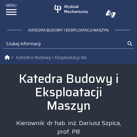
KATEDRA BUDOWY I EKSPLOATACJI MASZYN
Szukaj informacji
Sz
Strona Główna
Katedra Budowy i Eksploatacji Maszyn
Katedra Budowy i Eksploatacji Maszyn
Katedra Budowy i
Eksploatacji
Maszyn
Kierownik: dr hab. inż. Dariusz Szpica,
prof. PB