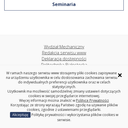
Seminaria
Wydział Mechaniczny
Redakcja serwisu www
Deklaracja dostępności
Politechnika Białostocka
×
W ramach naszego serwisu www stosujemy pliki cookies zapisywane
na urządzeniu użytkownika w celu dostosowania zachowania serwisu
Katedra Mechaniki i Informatyki Stosowanej
do indywidualnych preferencji użytkownika oraz w celach
statystycznych.
WYDZIAŁ MECHANICZNY
Użytkownik ma możliwość samodzielnej zmiany ustawień dotyczących
POLITECHNIKA BIAŁOSTOCKA
cookies w swojej przeglądarce internetowej.
Więcej informacji można znaleźć w
Polityce Prywatności
ul. Wiejska 45C, 15-351 Białystok
Korzystając ze strony wyrażają Państwo zgodę na używanie plików
cookies, zgodnie z ustawieniami przeglądarki.
Copyright © 2023 Politechnika Białostocka
Akceptuję
Politykę prywatności i wykorzystania plików cookies w
serwisie.