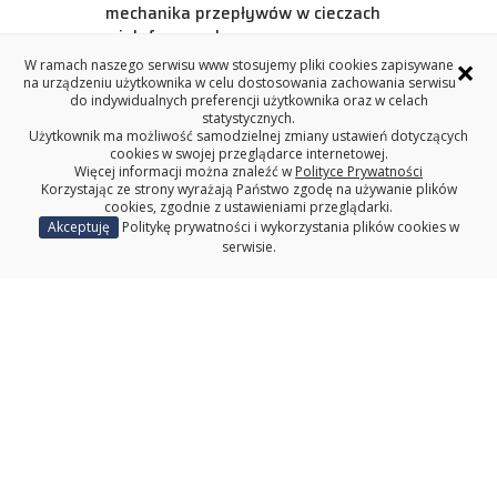
mechanika przepływów w cieczach
wielofazowych
×
W ramach naszego serwisu www stosujemy pliki cookies zapisywane
Badania nad możliwością poprawy stanu
na urządzeniu użytkownika w celu dostosowania zachowania serwisu
technicznego pękniętych wałów
do indywidualnych preferencji użytkownika oraz w celach
statystycznych.
Użytkownik ma możliwość samodzielnej zmiany ustawień dotyczących
cookies w swojej przeglądarce internetowej.
Więcej informacji można znaleźć w
Polityce Prywatności
Korzystając ze strony wyrażają Państwo zgodę na używanie plików
cookies, zgodnie z ustawieniami przeglądarki.
Wydział Mechaniczny
Akceptuję
Politykę prywatności i wykorzystania plików cookies w
serwisie.
Redakcja serwisu www
Deklaracja dostępności
Politechnika Białostocka
Katedra Inżynierii Materiałowej i Produkcji
WYDZIAŁ MECHANICZNY
POLITECHNIKA BIAŁOSTOCKA
ul. Wiejska 45C, 15-351 Białystok <!--
tel. centrala (85) 746 92 05, fax (85) 746 92 10-->