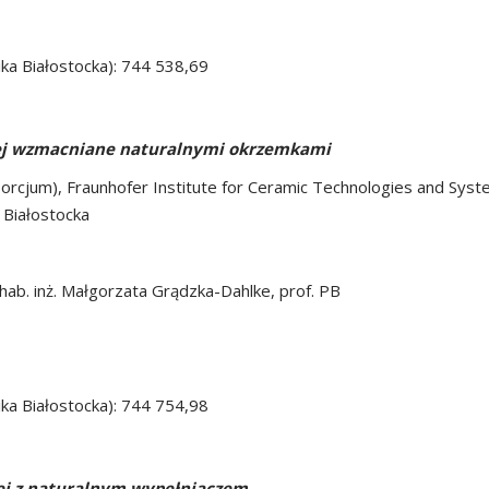
ika Białostocka): 744 538,69
ej wzmacniane naturalnymi okrzemkami
nsorcjum), Fraunhofer Institute for Ceramic Technologies and Sy
 Białostocka
hab. inż. Małgorzata Grądzka-Dahlke, prof. PB
ika Białostocka): 744 754,98
ej z naturalnym wypełniaczem