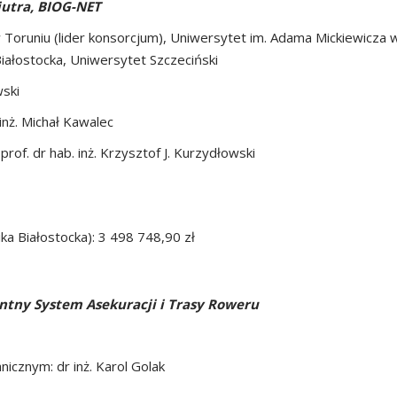
utra, BIOG-NET
w Toruniu (lider konsorcjum), Uniwersytet im. Adama Mickiewicza
Białostocka, Uniwersytet Szczeciński
wski
inż. Michał Kawalec
of. dr hab. inż. Krzysztof J. Kurzydłowski
ka Białostocka): 3 498 748,90 zł
entny System Asekuracji i Trasy Roweru
cznym: dr inż. Karol Golak