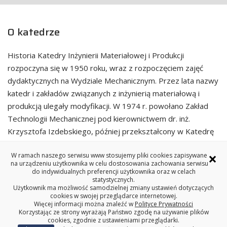
O katedrze
Historia Katedry Inżynierii Materiałowej i Produkcji
rozpoczyna się w 1950 roku, wraz z rozpoczęciem zajęć
dydaktycznych na Wydziale Mechanicznym. Przez lata nazwy
katedr i zakładów związanych z inżynierią materiałową i
produkcją ulegały modyfikacji. W 1974 r. powołano Zakład
Technologii Mechanicznej pod kierownictwem dr. inż.
Krzysztofa Izdebskiego, później przekształcony w Katedrę
Technologii Maszyn, z której część pracowników
×
W ramach naszego serwisu www stosujemy pliki cookies zapisywane
współtworzy Katedrę w obecnym kształcie. Katedrą
na urządzeniu użytkownika w celu dostosowania zachowania serwisu
Inżynierii Materiałowej i Produkcji kieruje prof. dr hab. inż.
do indywidualnych preferencji użytkownika oraz w celach
statystycznych.
Krzysztof J. Kurzydłowski.
Użytkownik ma możliwość samodzielnej zmiany ustawień dotyczących
cookies w swojej przeglądarce internetowej.
Więcej informacji można znaleźć w
Polityce Prywatności
Korzystając ze strony wyrażają Państwo zgodę na używanie plików
cookies, zgodnie z ustawieniami przeglądarki.