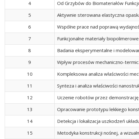
4
Od Grzybów do Biomateriałów Funkcj
5
Aktywnie sterowana elastyczna opask
6
Wspólne prace nad poprawą wydajnoś
7
Funkcjonalne materiały biopolimerowe
8
Badania eksperymentalne i modelowan
9
Wpływ procesów mechaniczno-termicz
10
Kompleksowa analiza właściwości mech
11
Synteza i analiza właściwości nanost
12
Uczenie robotów przez demonstrację 
13
Opracowanie prototypu lekkiego kons
14
Detekcja i lokalizacja uszkodzeń uk
15
Metodyka konstrukcji nośnej, a wizual