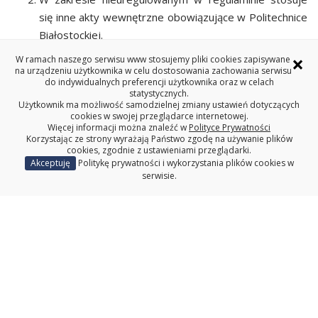
się inne akty wewnętrzne obowiązujące w Politechnice
Białostockiej.
×
Regulamin wchodzi w życie z dniem podpisania.
W ramach naszego serwisu www stosujemy pliki cookies zapisywane
na urządzeniu użytkownika w celu dostosowania zachowania serwisu
do indywidualnych preferencji użytkownika oraz w celach
Pliki do pobrania
statystycznych.
Użytkownik ma możliwość samodzielnej zmiany ustawień dotyczących
cookies w swojej przeglądarce internetowej.
Wniosek o finansowanie publikacji:
Załącznik nr 1
Więcej informacji można znaleźć w
Polityce Prywatności
(DOCX, 39 KB)
Korzystając ze strony wyrażają Państwo zgodę na używanie plików
cookies, zgodnie z ustawieniami przeglądarki.
Akceptuję
Politykę prywatności i wykorzystania plików cookies w
serwisie.
Wydział Mechaniczny
Redakcja serwisu www
Deklaracja dostępności
Politechnika Białostocka
Regionalna Inicjatywa Doskonałości