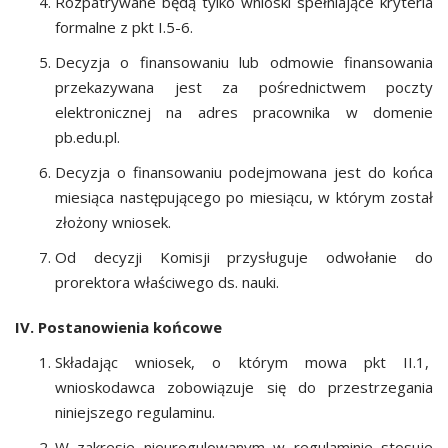
Rozpatrywane będą tylko wnioski spełniające kryteria
formalne z pkt I.5-6.
Decyzja o finansowaniu lub odmowie finansowania
przekazywana jest za pośrednictwem poczty
elektronicznej na adres pracownika w domenie
pb.edu.pl.
Decyzja o finansowaniu podejmowana jest do końca
miesiąca następującego po miesiącu, w którym został
złożony wniosek.
Od decyzji Komisji przysługuje odwołanie do
prorektora właściwego ds. nauki.
IV. Postanowienia końcowe
Składając wniosek, o którym mowa pkt II.1,
wnioskodawca zobowiązuje się do przestrzegania
niniejszego regulaminu.
W zakresie nieuregulowanym w regulaminie stosuje