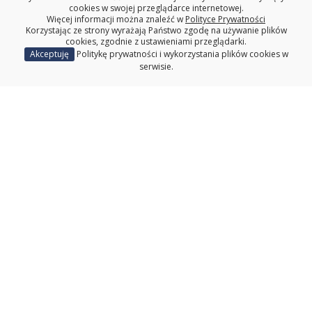
Interdyscyplinarne Laboratorium Spektroskopii
cookies w swojej przeglądarce internetowej.
Cieczy i Ciała Stałego
Więcej informacji można znaleźć w
Polityce Prywatności
Korzystając ze strony wyrażają Państwo zgodę na używanie plików
cookies, zgodnie z ustawieniami przeglądarki.
Akceptuję
Politykę prywatności i wykorzystania plików cookies w
serwisie.
Wydział Mechaniczny
Redakcja serwisu www
Deklaracja dostępności
Politechnika Białostocka
Regionalna Inicjatywa Doskonałości
WYDZIAŁ MECHANICZNY
POLITECHNIKA BIAŁOSTOCKA
ul. Wiejska 45C, 15-351 Białystok
Copyright © 2024 Politechnika Białostocka