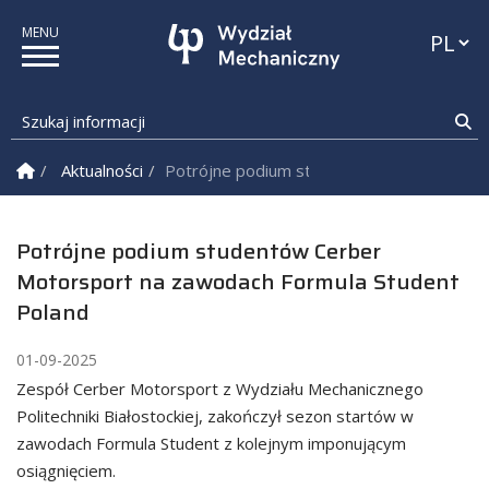
Przełąc
Szukaj informacji
Sz
Strona Główna
Aktualności
Potrójne podium studentów Cerber Motors
Potrójne podium studentów Cerber
Motorsport na zawodach Formula Student
Poland
01-09-2025
Zespół Cerber Motorsport z Wydziału Mechanicznego
Politechniki Białostockiej, zakończył sezon startów w
zawodach Formula Student z kolejnym imponującym
osiągnięciem.