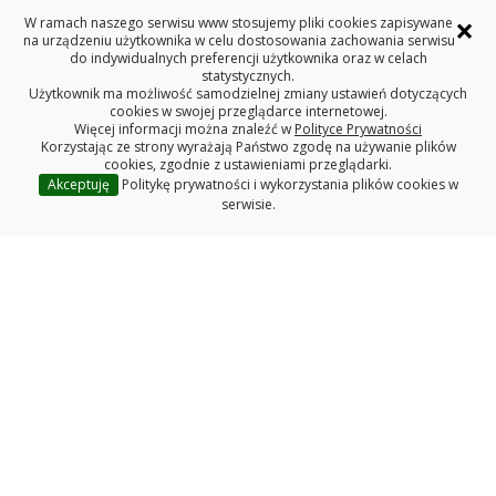
×
W ramach naszego serwisu www stosujemy pliki cookies zapisywane
na urządzeniu użytkownika w celu dostosowania zachowania serwisu
do indywidualnych preferencji użytkownika oraz w celach
statystycznych.
Użytkownik ma możliwość samodzielnej zmiany ustawień dotyczących
cookies w swojej przeglądarce internetowej.
Więcej informacji można znaleźć w
Polityce Prywatności
Korzystając ze strony wyrażają Państwo zgodę na używanie plików
cookies, zgodnie z ustawieniami przeglądarki.
Akceptuję
Politykę prywatności i wykorzystania plików cookies w
serwisie.
Redakcja serwisu www
Deklaracja dostępności
Polityka prywatności
Wydział Mechaniczny
Politechniki Białostockiej
WYDZIAŁ MECHANICZNY
POLITECHNIKA BIAŁOSTOCKA
ul. Wiejska 45C, 15-351 Białystok
tel. centrala (85) 746-92-00, fax (85) 746-92-10
REGON: 000001672 NIP: 542-020-87-21