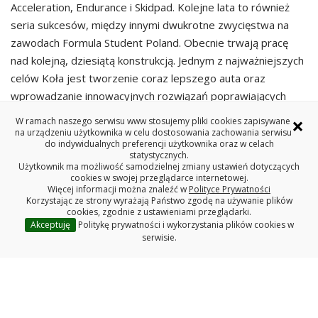
Acceleration, Endurance i Skidpad. Kolejne lata to również
seria sukcesów, między innymi dwukrotne zwycięstwa na
zawodach Formula Student Poland. Obecnie trwają pracę
nad kolejną, dziesiątą konstrukcją. Jednym z najważniejszych
celów Koła jest tworzenie coraz lepszego auta oraz
wprowadzanie innowacyjnych rozwiązań poprawiających
jego osiągi, co przekłada się na zdobywane miejsca.
×
W ramach naszego serwisu www stosujemy pliki cookies zapisywane
Łączenie teorii z praktyką, a przy tym dobra zabawa i
na urządzeniu użytkownika w celu dostosowania zachowania serwisu
do indywidualnych preferencji użytkownika oraz w celach
rywalizacja to synonimy Zespołu Cerber Motorsport.
statystycznych.
Użytkownik ma możliwość samodzielnej zmiany ustawień dotyczących
cookies w swojej przeglądarce internetowej.
Więcej informacji można znaleźć w
Polityce Prywatności
Korzystając ze strony wyrażają Państwo zgodę na używanie plików
cookies, zgodnie z ustawieniami przeglądarki.
Akceptuję
Politykę prywatności i wykorzystania plików cookies w
serwisie.
Redakcja serwisu www
Deklaracja dostępności
Polityka prywatności
Wydział Mechaniczny
Politechniki Białostockiej