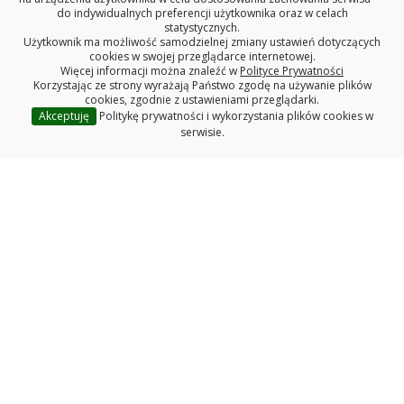
do indywidualnych preferencji użytkownika oraz w celach
na
youtube
.
statystycznych.
Użytkownik ma możliwość samodzielnej zmiany ustawień dotyczących
Informacja o pętlach induktofonicznych
.
cookies w swojej przeglądarce internetowej.
Więcej informacji można znaleźć w
Polityce Prywatności
Korzystając ze strony wyrażają Państwo zgodę na używanie plików
cookies, zgodnie z ustawieniami przeglądarki.
Akceptuję
Politykę prywatności i wykorzystania plików cookies w
serwisie.
Redakcja serwisu www
Deklaracja dostępności
Polityka prywatności
Wydział Mechaniczny
Politechniki Białostockiej
WYDZIAŁ MECHANICZNY
POLITECHNIKA BIAŁOSTOCKA
ul. Wiejska 45C, 15-351 Białystok
tel. centrala (85) 746-92-00, fax (85) 746-92-10
REGON: 000001672 NIP: 542-020-87-21
Copyright © 2023 Politechnika Białostocka