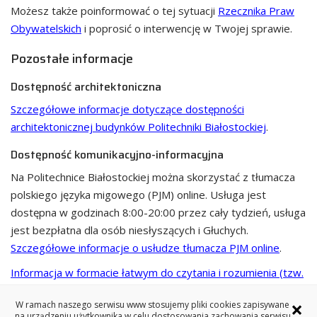
Możesz także poinformować o tej sytuacji
Rzecznika Praw
Obywatelskich
i poprosić o interwencję w Twojej sprawie.
Pozostałe informacje
Dostępność architektoniczna
Szczegółowe informacje dotyczące dostępności
architektonicznej budynków Politechniki Białostockiej
.
Dostępność komunikacyjno-informacyjna
Na Politechnice Białostockiej można skorzystać z tłumacza
polskiego języka migowego (PJM) online. Usługa jest
dostępna w godzinach 8:00-20:00 przez cały tydzień, usługa
jest bezpłatna dla osób niesłyszących i Głuchych.
Szczegółowe informacje o usłudze tłumacza PJM online
.
Informacja w formacie łatwym do czytania i rozumienia (tzw.
ETR)
.
×
W ramach naszego serwisu www stosujemy pliki cookies zapisywane
Informacja o uczelni w polskim języku migowym (PJM)
oraz
na urządzeniu użytkownika w celu dostosowania zachowania serwisu