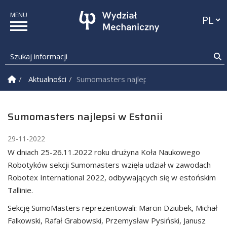
Przełąc
Szukaj informacji
S
Strona Główna
Aktualności
Sumomasters najlepsi w Estonii
Sumomasters najlepsi w Estonii
29-11-2022
W dniach 25-26.11.2022 roku drużyna Koła Naukowego
Robotyków sekcji Sumomasters wzięła udział w zawodach
Robotex International 2022, odbywających się w estońskim
Tallinie.
Sekcję SumoMasters reprezentowali: Marcin Dziubek, Michał
Falkowski, Rafał Grabowski, Przemysław Pysiński, Janusz