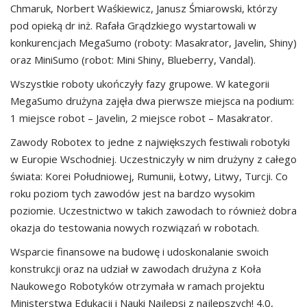
Chmaruk, Norbert Waśkiewicz, Janusz Śmiarowski, którzy
pod opieką dr inż. Rafała Grądzkiego wystartowali w
konkurencjach MegaSumo (roboty: Masakrator, Javelin, Shiny)
oraz MiniSumo (robot: Mini Shiny, Blueberry, Vandal).
Wszystkie roboty ukończyły fazy grupowe. W kategorii
MegaSumo drużyna zajęła dwa pierwsze miejsca na podium:
1 miejsce robot – Javelin, 2 miejsce robot – Masakrator.
Zawody Robotex to jedne z największych festiwali robotyki
w Europie Wschodniej. Uczestniczyły w nim drużyny z całego
świata: Korei Południowej, Rumunii, Łotwy, Litwy, Turcji. Co
roku poziom tych zawodów jest na bardzo wysokim
poziomie. Uczestnictwo w takich zawodach to również dobra
okazja do testowania nowych rozwiązań w robotach.
Wsparcie finansowe na budowę i udoskonalanie swoich
konstrukcji oraz na udział w zawodach drużyna z Koła
Naukowego Robotyków otrzymała w ramach projektu
Ministerstwa Edukacji i Nauki Najlepsi z najlepszych! 4.0,