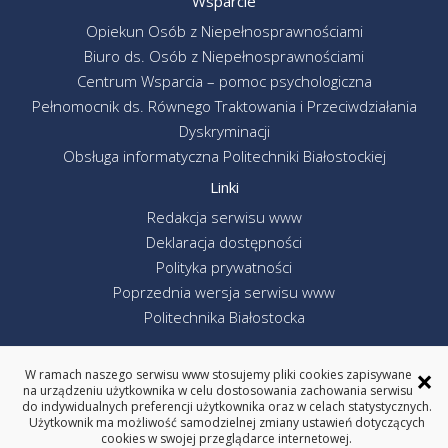
Wsparcie
Opiekun Osób z Niepełnosprawnościami
Biuro ds. Osób z Niepełnosprawnościami
Centrum Wsparcia – pomoc psychologiczna
Pełnomocnik ds. Równego Traktowania i Przeciwdziałania
Dyskryminacji
Obsługa informatyczna Politechniki Białostockiej
Linki
Redakcja serwisu www
Deklaracja dostępności
Polityka prywatności
Poprzednia wersja serwisu www
Politechnika Białostocka
×
W ramach naszego serwisu www stosujemy pliki cookies zapisywane
na urządzeniu użytkownika w celu dostosowania zachowania serwisu
WYDZIAŁ MECHANICZNY
do indywidualnych preferencji użytkownika oraz w celach statystycznych.
POLITECHNIKA BIAŁOSTOCKA
Użytkownik ma możliwość samodzielnej zmiany ustawień dotyczących
cookies w swojej przeglądarce internetowej.
ul. Wiejska 45C, 15-351 Białystok