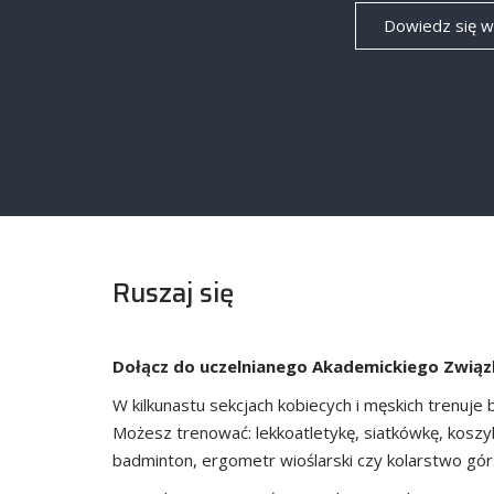
Dowiedz się w
Ruszaj się
Dołącz do uczelnianego Akademickiego Zwią
W kilkunastu sekcjach kobiecych i męskich trenuje b
Możesz trenować: lekkoatletykę, siatkówkę, koszyk
badminton, ergometr wioślarski czy kolarstwo gór