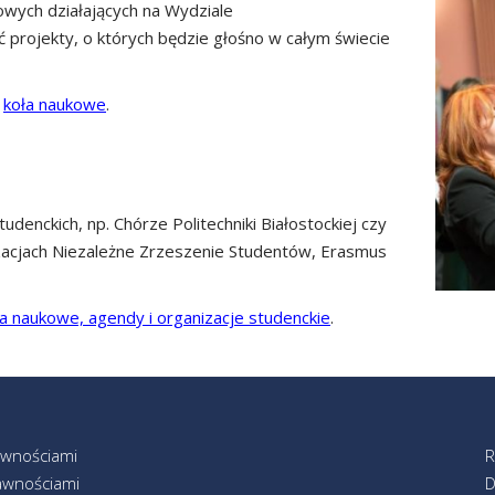
owych działających na Wydziale
projekty, o których będzie głośno w całym świecie
–
koła naukowe
.
denckich, np. Chórze Politechniki Białostockiej czy
nizacjach Niezależne Zrzeszenie Studentów, Erasmus
a naukowe, agendy i organizacje studenckie
.
awnościami
R
awnościami
D