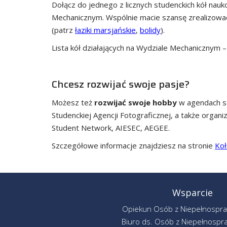
Dołącz do jednego z licznych studenckich kół nauk
Mechanicznym. Wspólnie macie szansę zrealizować 
(patrz
łaziki marsjańskie
,
bolidy
).
Lista kół działających na Wydziale Mechanicznym 
Chcesz rozwijać swoje pasje?
Możesz też
rozwijać swoje hobby
w agendach stu
Studenckiej Agencji Fotograficznej, a także orga
Student Network, AIESEC, AEGEE.
Szczegółowe informacje znajdziesz na stronie
Koł
Wsparcie
Opiekun Osób z Niepełnospr
Biuro ds. Osób z Niepełnospr