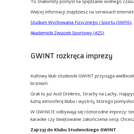
To znakomity pomysł na spędzanie wolnego czasu
Więcej informacji znajdziesz na serwisach interne
Studium Wychowania Fizycznego i Sportu (SWFiS)
,
Akademicki Związek Sportowy (AZS)
.
GWINT rozkręca imprezy
Kultowy klub studencki GWINT przyciąga wielbicieli
brzmień.
Grali tu już Acid Drinkres, Strachy na Lachy, Happy
luźną atmosferę klubu i wystrój, którego pomysłod
W GWINCIE odbywają się różnorodne imprezy: tem
karaoke czy świętowanie zakończenia sesji. Chces
Zajrzyj do Klubu Studenckiego GWINT