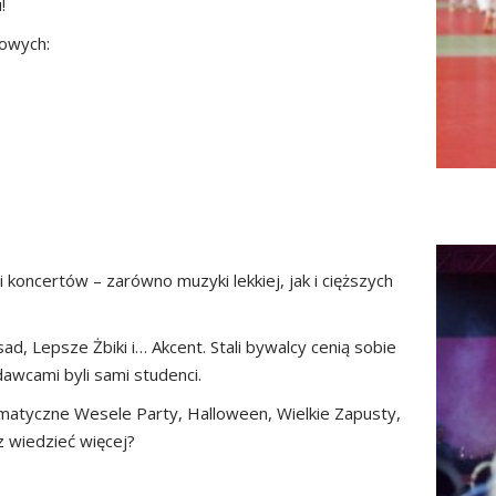
!
towych:
 koncertów – zarówno muzyki lekkiej, jak i cięższych
sad, Lepsze Żbiki i… Akcent. Stali bywalcy cenią sobie
awcami byli sami studenci.
atyczne Wesele Party, Halloween, Wielkie Zapusty,
z wiedzieć więcej?