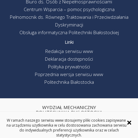
Biuro ds. Osób z Niepełnosprawnościami
Centrum Wsparcia – pomoc psychologiczna
Pełnomocnik ds. Równego Traktowania i Przeciwdziałania
Dyskryminacji
Obsługa informatyczna Politechniki Białostockiej
Linki
Redakcja serwisu www
Deklaracja dostępności
Polityka prywatności
Poprzednia wersja serwisu www
Politechnika Białostocka
WYDZIAŁ MECHANICZNY
POLITECHNIKA BIAŁOSTOCKA
×
W ramach naszego serwisu www stosujemy pliki cookies zapisywane
ul. Wiejska 45C, 15-351 Białystok
na urządzeniu użytkownika w celu dostosowania zachowania serwisu
tel. centrala (85) 746-92-00
do indywidualnych preferencji użytkownika oraz w celach
REGON: 000001672 NIP: 542-020-87-21
statystycznych.