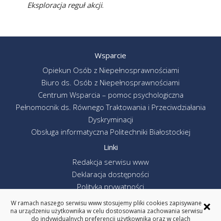
Eksploracja reguł akcji
.
Wsparcie
Opiekun Osób z Niepełnosprawnościami
Biuro ds. Osób z Niepełnosprawnościami
Centrum Wsparcia – pomoc psychologiczna
Pełnomocnik ds. Równego Traktowania i Przeciwdziałania
Dyskryminacji
Obsługa informatyczna Politechniki Białostockiej
Linki
Redakcja serwisu www
Deklaracja dostępności
Polityka prywatności
Poprzednia wersja serwisu www
×
W ramach naszego serwisu www stosujemy pliki cookies zapisywane
Politechnika Białostocka
na urządzeniu użytkownika w celu dostosowania zachowania serwisu
do indywidualnych preferencji użytkownika oraz w celach