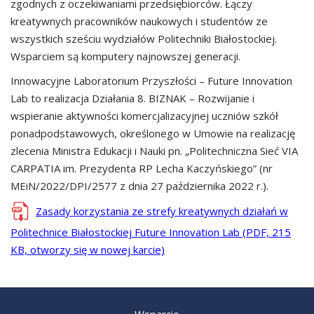
zgodnych z oczekiwaniami przedsiębiorców. Łączy
kreatywnych pracowników naukowych i studentów ze
wszystkich sześciu wydziałów Politechniki Białostockiej.
Wsparciem są komputery najnowszej generacji.
Innowacyjne Laboratorium Przyszłości – Future Innovation
Lab to realizacja Działania 8. BIZNAK – Rozwijanie i
wspieranie aktywności komercjalizacyjnej uczniów szkół
ponadpodstawowych, określonego w Umowie na realizację
zlecenia Ministra Edukacji i Nauki pn. „Politechniczna Sieć VIA
CARPATIA im. Prezydenta RP Lecha Kaczyńskiego” (nr
MEiN/2022/DPI/2577 z dnia 27 października 2022 r.).
Zasady korzystania ze strefy kreatywnych działań w
Politechnice Białostockiej Future Innovation Lab (PDF, 215
KB, otworzy się w nowej karcie)
Wsparcie