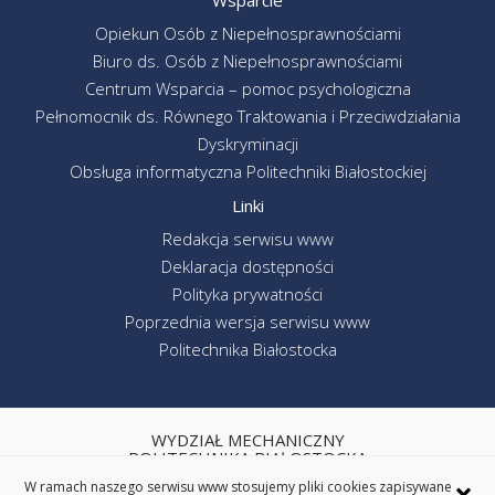
Opiekun Osób z Niepełnosprawnościami
Biuro ds. Osób z Niepełnosprawnościami
Centrum Wsparcia – pomoc psychologiczna
Pełnomocnik ds. Równego Traktowania i Przeciwdziałania
Dyskryminacji
Obsługa informatyczna Politechniki Białostockiej
Linki
Redakcja serwisu www
Deklaracja dostępności
Polityka prywatności
Poprzednia wersja serwisu www
Politechnika Białostocka
WYDZIAŁ MECHANICZNY
POLITECHNIKA BIAŁOSTOCKA
×
ul. Wiejska 45C, 15-351 Białystok
W ramach naszego serwisu www stosujemy pliki cookies zapisywane