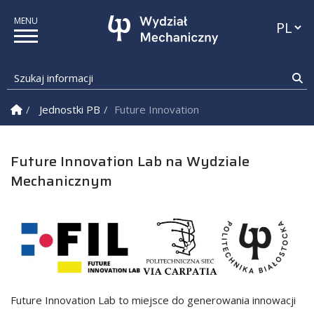
Przełąc
Szukaj informacji
Sz
Strona Główna
Jednostki PB
Future Innovation Lab na Wydziale Mech
Future Innovation Lab na Wydziale
Mechanicznym
Future Innovation Lab to miejsce do generowania innowacji