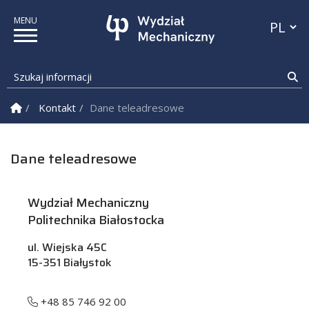
Przełącz
Szukaj informacji
Sz
Strona Główna
Kontakt
Dane teleadresowe
Dane teleadresowe
Wydział Mechaniczny
Politechnika Białostocka
ul. Wiejska 45C
15-351 Białystok
+48 85 746 92 00