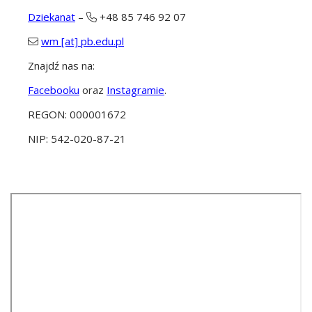
Dziekanat
–
+48 85 746 92 07
wm [at] pb.edu.pl
Znajdź nas na:
Facebooku
oraz
Instagramie
.
REGON: 000001672
NIP: 542-020-87-21