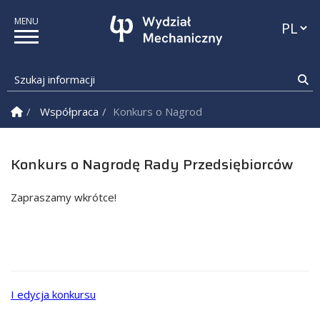
Przełąc
Szukaj informacji
Sz
Strona Główna
Współpraca
Konkurs o Nagrodę Rady Przedsiębiorcó
Konkurs o Nagrodę Rady Przedsiębiorców
Zapraszamy wkrótce!
I edycja konkursu