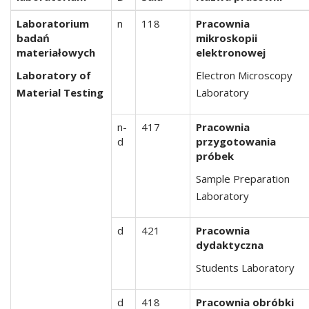
Laboratorium
n
118
Pracownia
badań
mikroskopii
materiałowych
elektronowej
Laboratory of
Electron Microscopy
Material Testing
Laboratory
n-
417
Pracownia
d
przygotowania
próbek
Sample Preparation
Laboratory
d
421
Pracownia
dydaktyczna
Students Laboratory
d
418
Pracownia obróbki