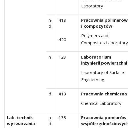
Laboratory
n-
419
Pracownia polimerów
d
i kompozytów
Polymers and
420
Composites Laboratory
n
129
Laboratorium
inżynierii powierzchni
Laboratory of Surface
Engineering
d
413
Pracownia chemiczna
Chemical Laboratory
Lab. technik
n-
133
Pracownia pomiarów
wytwarzania
d
współrzędnościowyc