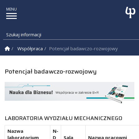
Szukaj informacji
Strona Główna
Współpraca
Potencjał badawczo-rozwojowy
Potencjał badawczo-rozwojowy
LABORATORIA WYDZIAŁU MECHANICZNEGO
Nazwa
N-
laboratorium
D
Sala
Nazwa pracowni