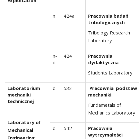
Exploitation
n
424a
Pracownia badań
tribologicznych
Tribology Research
Laboratory
n-
424
Pracownia
d
dydaktyczna
Students Laboratory
Laboratorium
d
533
Pracownia podstaw
mechaniki
mechaniki
technicznej
Fundametals of
Mechanics Laboratory
Laboratory of
d
542
Pracownia
Mechanical
wytrzymałości
Engineering