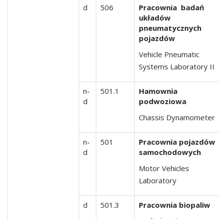
d
506
Pracownia badań
układów
pneumatycznych
pojazdów
Vehicle Pneumatic
Systems Laboratory II
n-
501.1
Hamownia
d
podwoziowa
Chassis Dynamometer
n-
501
Pracownia pojazdów
d
samochodowych
Motor Vehicles
Laboratory
d
501.3
Pracownia biopaliw