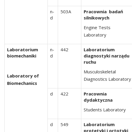
n-
503A
Pracownia badań
d
silnikowych
Engine Tests
Laboratory
Laboratorium
n-
442
Laboratorium
biomechaniki
d
diagnostyki narządu
ruchu
Musculoskeletal
Laboratory of
Diagnostics Laboratory
Biomechanics
d
422
Pracownia
dydaktyczna
Students Laboratory
d
549
Laboratorium
protetyki i ortotyki