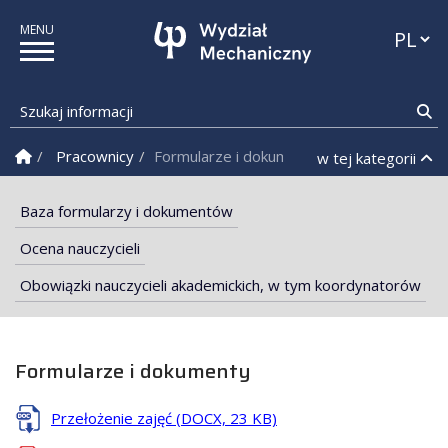
Przełąc
Szukaj informacji
Sz
Strona Główna
Pracownicy
Formularze i dokumenty
w tej kategorii
Baza formularzy i dokumentów
Ocena nauczycieli
Obowiązki nauczycieli akademickich, w tym koordynatorów
Formularze i dokumenty
Przełożenie zajęć (DOCX, 23 KB)