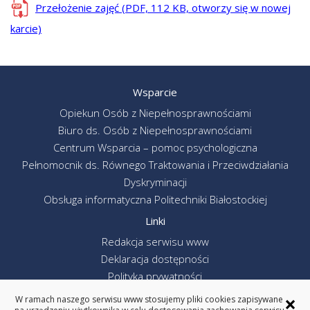
Przełożenie zajęć (PDF, 112 KB, otworzy się w nowej
karcie)
Wsparcie
Opiekun Osób z Niepełnosprawnościami
Biuro ds. Osób z Niepełnosprawnościami
Centrum Wsparcia – pomoc psychologiczna
Pełnomocnik ds. Równego Traktowania i Przeciwdziałania
Dyskryminacji
Obsługa informatyczna Politechniki Białostockiej
Linki
Redakcja serwisu www
Deklaracja dostępności
Polityka prywatności
Poprzednia wersja serwisu www
×
W ramach naszego serwisu www stosujemy pliki cookies zapisywane