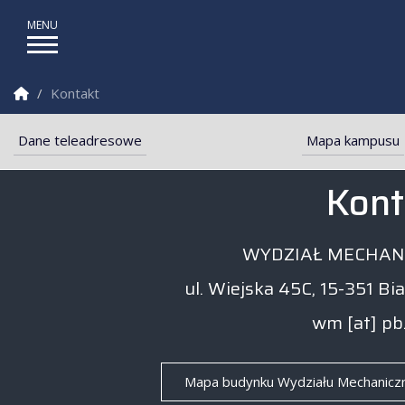
Strona Główna
Kontakt
Dane teleadresowe
Mapa kampusu
Wydział Mechaniczny PB
Kont
WYDZIAŁ MECHAN
ul. Wiejska 45C, 15-351 Bi
wm [at] pb
Mapa budynku Wydziału Mechanicz