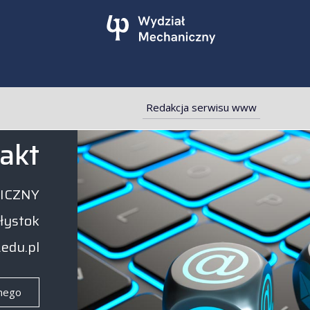
Redakcja serwisu www
akt
ICZNY
ałystok
.edu.pl
nego