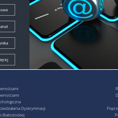
iowe
kanat
wnika
ięcej
awnościami
R
awnościami
D
chologiczna
iwdziałania Dyskryminacji
Poprz
 Białostockiej
P