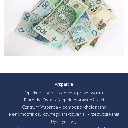
Wsparcie
Opiekun Osób z Niepełnosprawnościami
Biuro ds. Osób z Niepełnosprawnościami
Centrum Wsparcia – pomoc psychologiczna
Pełnomocnik ds. Równego Traktowania i Przeciwdziałania
Dyskryminacji