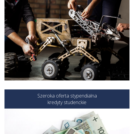
Szeroka oferta stypendialna
kredyty studenckie