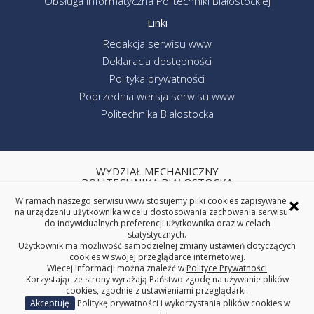
Obsługa informatyczna Politechniki Białostockiej
Linki
Redakcja serwisu www
Deklaracja dostępności
Polityka prywatności
Poprzednia wersja serwisu www
Politechnika Białostocka
WYDZIAŁ MECHANICZNY
POLITECHNIKA BIAŁOSTOCKA
×
ul. Wiejska 45C, 15-351 Białystok
W ramach naszego serwisu www stosujemy pliki cookies zapisywane
na urządzeniu użytkownika w celu dostosowania zachowania serwisu
tel. centrala (85) 746-92-00
do indywidualnych preferencji użytkownika oraz w celach
REGON: 000001672 NIP: 542-020-87-21
statystycznych.
Użytkownik ma możliwość samodzielnej zmiany ustawień dotyczących
cookies w swojej przeglądarce internetowej.
Więcej informacji można znaleźć w
Polityce Prywatności
Korzystając ze strony wyrażają Państwo zgodę na używanie plików
cookies, zgodnie z ustawieniami przeglądarki.
Akceptuję
Politykę prywatności i wykorzystania plików cookies w
Copyright © 2025 Politechnika Białostocka