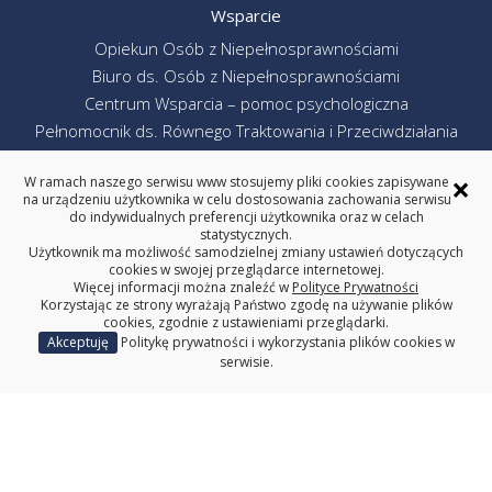
Wsparcie
Opiekun Osób z Niepełnosprawnościami
Biuro ds. Osób z Niepełnosprawnościami
Centrum Wsparcia – pomoc psychologiczna
Pełnomocnik ds. Równego Traktowania i Przeciwdziałania
Dyskryminacji
×
W ramach naszego serwisu www stosujemy pliki cookies zapisywane
Obsługa informatyczna Politechniki Białostockiej
na urządzeniu użytkownika w celu dostosowania zachowania serwisu
do indywidualnych preferencji użytkownika oraz w celach
Linki
statystycznych.
Redakcja serwisu www
Użytkownik ma możliwość samodzielnej zmiany ustawień dotyczących
cookies w swojej przeglądarce internetowej.
Deklaracja dostępności
Więcej informacji można znaleźć w
Polityce Prywatności
Korzystając ze strony wyrażają Państwo zgodę na używanie plików
Polityka prywatności
cookies, zgodnie z ustawieniami przeglądarki.
Poprzednia wersja serwisu www
Akceptuję
Politykę prywatności i wykorzystania plików cookies w
Politechnika Białostocka
serwisie.
WYDZIAŁ MECHANICZNY
POLITECHNIKA BIAŁOSTOCKA