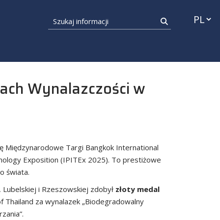
Przełąc
Szukaj informacji
Szukaj
ach Wynalazczości w
ię Międzynarodowe Targi Bangkok International
hnology Exposition (IPITEx 2025). To prestiżowe
o świata.
, Lubelskiej i Rzeszowskiej zdobył
złoty medal
of Thailand za wynalazek „Biodegradowalny
zania”.