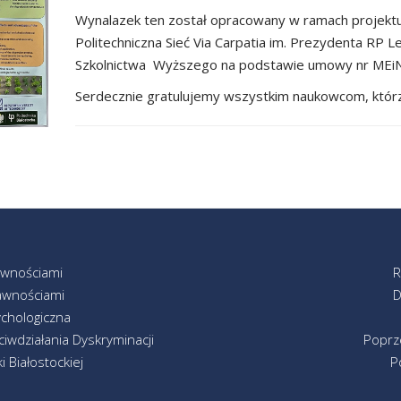
Wynalazek ten został opracowany w ramach projektu
Politechniczna Sieć Via Carpatia im. Prezydenta RP L
Szkolnictwa Wyższego na podstawie umowy nr MEiN/
Serdecznie gratulujemy wszystkim naukowcom, którzy
awnościami
R
awnościami
D
chologiczna
iwdziałania Dyskryminacji
Poprz
 Białostockiej
P