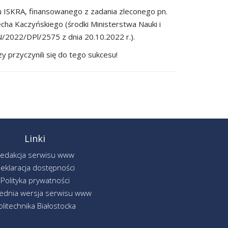
 ISKRA, finansowanego z zadania zleconego pn.
echa Kaczyńskiego (środki Ministerstwa Nauki i
2022/DPl/2575 z dnia 20.10.2022 r.).
 przyczynili się do tego sukcesu!
Linki
edakcja serwisu www
eklaracja dostępności
Polityka prywatności
ednia wersja serwisu www
olitechnika Białostocka