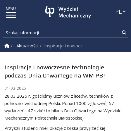
Przełąc
Szukaj informacji
Sz
Strona Główna
Aktualności
Inspiracje i nowoczesne technologie podc
Inspiracje i nowoczesne technologie
podczas Dnia Otwartego na WM PB!
31-03-2025
28.03.2025 r. gościliśmy uczniów z liceów, techników z
północno-wschodniej Polski. Ponad 1000 zgłoszeń, 57
wydarzeń i 47 szkół to bilans Dnia Otwartego na Wydziale
Mechanicznym Politechniki Białostockiej!
Przyszli studenci mieli okazję z bliska przyjrzeć się