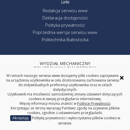
Linki
Redakcja serwisu www
Deklaracja dostępności
Polityka prywatności
Poprzednia wersja serwisu www
Politechnika Białostocka
WYDZIAŁ MECHANICZNY
POLITECHNIKA BIAŁOSTOCKA
×
W ramach naszego serwisu www stosujemy pliki cookies zapisywane
ul. Wiejska 45C, 15-351 Białystok
na urządzeniu użytkownika w celu dostosowania zachowania serwisu
tel. centrala (85) 746-92-00
do indywidualnych preferencji użytkownika oraz w celach
REGON: 000001672 NIP: 542-020-87-21
statystycznych.
Użytkownik ma możliwość samodzielnej zmiany ustawień dotyczących
cookies w swojej przeglądarce internetowej.
Więcej informacji można znaleźć w
Polityce Prywatności
Korzystając ze strony wyrażają Państwo zgodę na używanie plików
cookies, zgodnie z ustawieniami przeglądarki.
Akceptuję
Politykę prywatności i wykorzystania plików cookies w
Copyright © 2025 Politechnika Białostocka
serwisie.