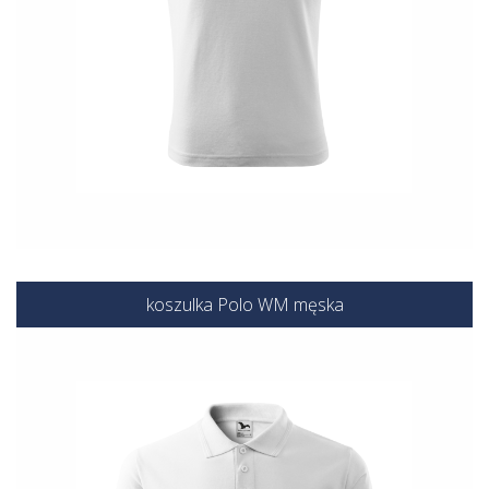
koszulka Polo WM męska