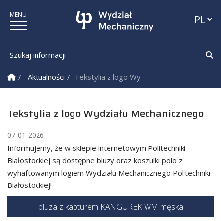
Przełąc
Szukaj informacji
Sz
Strona Główna
Aktualności
Tekstylia z logo Wydziału Mechanicznego
Tekstylia z logo Wydziału Mechanicznego
07-01-2026
Informujemy, że w sklepie internetowym Politechniki
Białostockiej są dostępne bluzy oraz koszulki polo z
wyhaftowanym logiem Wydziału Mechanicznego Politechniki
Białostockiej!
bluza z kapturem KANGUREK WM męska