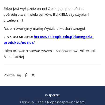
Sklep jest wyłącznie online! Obsługuje płatności za
pośrednictwem wielu banków, BLIKIEM, czy szybkimi
przelewami!
Razem tworzymy markę Wydziału Mechanicznego!
LINK DO SKLEPU:
https://skleppb.edu.pl/kategoria-
produktu/odziez/
Sklep prowadzi Stowarzyszenie Absolwentów Politechniki
Białostockiej!
Podziel się:
Wsparcie
Opiekun Osób z Niepełnosprawnościami