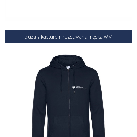
bluza z kapturem rozsuwana męska WM