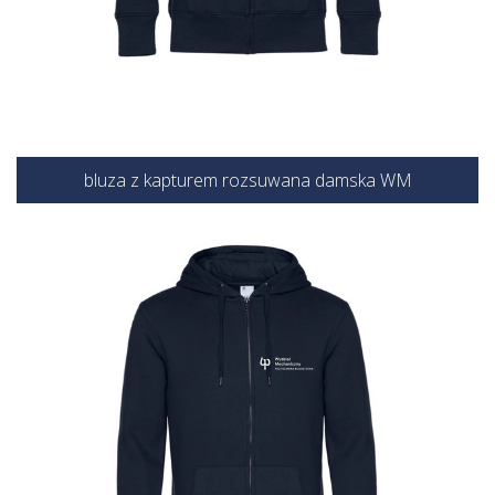
bluza z kapturem rozsuwana damska WM