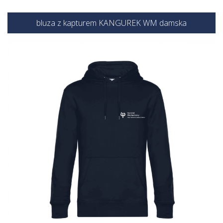
bluza z kapturem KANGUREK WM damska