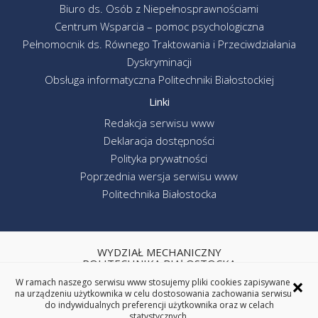
Biuro ds. Osób z Niepełnosprawnościami
Centrum Wsparcia – pomoc psychologiczna
Pełnomocnik ds. Równego Traktowania i Przeciwdziałania
Dyskryminacji
Obsługa informatyczna Politechniki Białostockiej
Linki
Redakcja serwisu www
Deklaracja dostępności
Polityka prywatności
Poprzednia wersja serwisu www
Politechnika Białostocka
WYDZIAŁ MECHANICZNY
POLITECHNIKA BIAŁOSTOCKA
×
ul. Wiejska 45C, 15-351 Białystok
W ramach naszego serwisu www stosujemy pliki cookies zapisywane
na urządzeniu użytkownika w celu dostosowania zachowania serwisu
tel. centrala (85) 746-92-00
do indywidualnych preferencji użytkownika oraz w celach
REGON: 000001672 NIP: 542-020-87-21
statystycznych.