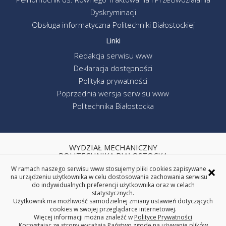
Dyskryminacji
Obsługa informatyczna Politechniki Białostockiej
Linki
Redakcja serwisu www
Deklaracja dostępności
Polityka prywatności
Poprzednia wersja serwisu www
Politechnika Białostocka
WYDZIAŁ MECHANICZNY
POLITECHNIKA BIAŁOSTOCKA
×
ul. Wiejska 45C, 15-351 Białystok
W ramach naszego serwisu www stosujemy pliki cookies zapisywane
na urządzeniu użytkownika w celu dostosowania zachowania serwisu
tel. centrala (85) 746-92-00
do indywidualnych preferencji użytkownika oraz w celach
REGON: 000001672 NIP: 542-020-87-21
statystycznych.
Użytkownik ma możliwość samodzielnej zmiany ustawień dotyczących
cookies w swojej przeglądarce internetowej.
Więcej informacji można znaleźć w
Polityce Prywatności
Korzystając ze strony wyrażają Państwo zgodę na używanie plików