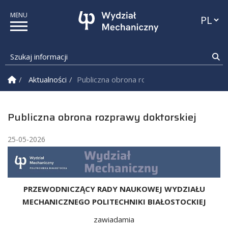
Przełąc
Szukaj informacji
Sz
Strona Główna
Aktualności
Publiczna obrona rozprawy doktorskiej
Publiczna obrona rozprawy doktorskiej
25-05-2026
PRZEWODNICZĄCY RADY NAUKOWEJ WYDZIAŁU
MECHANICZNEGO POLITECHNIKI BIAŁOSTOCKIEJ
zawiadamia