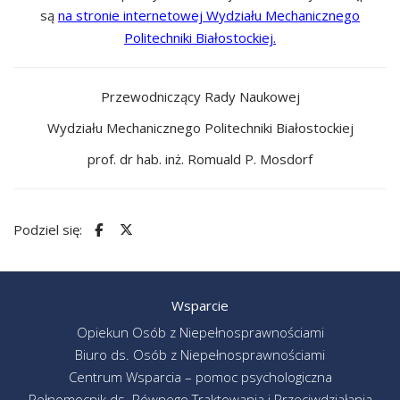
są
na stronie internetowej Wydziału Mechanicznego
Politechniki Białostockiej.
Przewodniczący Rady Naukowej
Wydziału Mechanicznego Politechniki Białostockiej
prof. dr hab. inż. Romuald P. Mosdorf
Podziel się:
Wsparcie
Opiekun Osób z Niepełnosprawnościami
Biuro ds. Osób z Niepełnosprawnościami
Centrum Wsparcia – pomoc psychologiczna
Pełnomocnik ds. Równego Traktowania i Przeciwdziałania