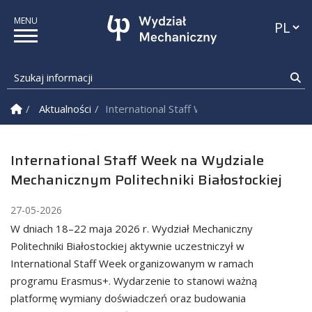
Przełąc
Szukaj informacji
Sz
Strona Główna
Aktualności
International Staff Week na Wydziale Mecha
International Staff Week na Wydziale
Mechanicznym Politechniki Białostockiej
27-05-2026
W dniach 18–22 maja 2026 r. Wydział Mechaniczny
Politechniki Białostockiej aktywnie uczestniczył w
International Staff Week organizowanym w ramach
programu Erasmus+. Wydarzenie to stanowi ważną
platformę wymiany doświadczeń oraz budowania