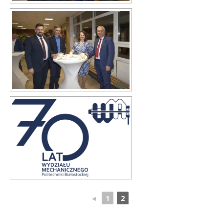
◄
1
2