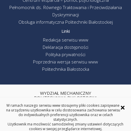
Centrum Wsparcia – pomoc psychologiczna
Pełnomocnik ds. Równego Traktowania i Przeciwdziałania
Dyskryminacji
Obsługa informatyczna Politechniki Białostockiej
Linki
Redakcja serwisu www
Deklaracja dostępności
Polityka prywatności
Poprzednia wersja serwisu www
Politechnika Białostocka
WYDZIAŁ MECHANICZNY
POLITECHNIKA BIAŁOSTOCKA
×
W ramach naszego serwisu www stosujemy pliki cookies zapisywane
ul. Wiejska 45C, 15-351 Białystok
na urządzeniu użytkownika w celu dostosowania zachowania serwisu
tel. centrala (85) 746-92-00
do indywidualnych preferencji użytkownika oraz w celach
REGON: 000001672 NIP: 542-020-87-21
statystycznych.
Użytkownik ma możliwość samodzielnej zmiany ustawień dotyczących
cookies w swojej przeglądarce internetowej.