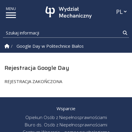
Przełąc
Szukaj informacji
Sz
Strona Główna
Google Day w Politechnice Białostockiej!
Rejestracja 
Rejestracja Google Day
REJESTRACJA ZAKOŃCZONA
Wsparcie
Opiekun Osób z Niepełnosprawnościami
Biuro ds. Osób z Niepełnosprawnościami