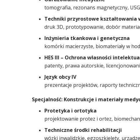
tomografia, rezonans magnetyczny, USG,
Techniki przyrostowe kształtowania
druk 3D, prototypowanie, dobór materiał
Inżynieria tkankowa i genetyczna
komórki macierzyste, biomateriały w ho
HES III – Ochrona własności intelektua
patenty, prawa autorskie, licencjonowani
Język obcy IV
prezentacje projektów, raporty techniczn
Specjalność: Konstrukcje i materiały medy
Protetyka i ortotyka
projektowanie protez i ortez, biomecha
Techniczne środki rehabilitacji
wózki inwalidzkie, egzoszkielety, urząd