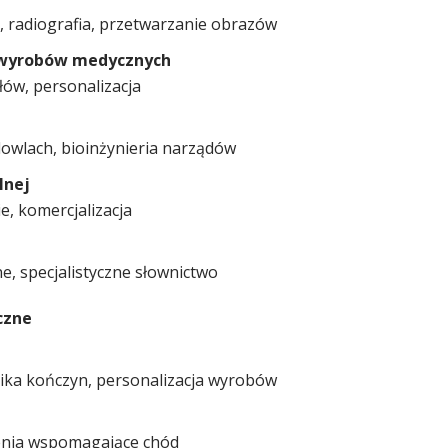
 radiografia, przetwarzanie obrazów
 wyrobów medycznych
ów, personalizacja
dowlach, bioinżynieria narządów
lnej
e, komercjalizacja
e, specjalistyczne słownictwo
czne
nika kończyn, personalizacja wyrobów
zenia wspomagające chód