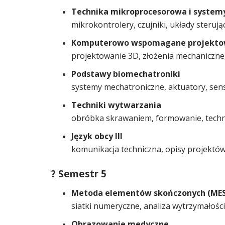
Technika mikroprocesorowa i syste
mikrokontrolery, czujniki, układy steru
Komputerowo wspomagane projektowan
projektowanie 3D, złożenia mechaniczne,
Podstawy biomechatroniki
systemy mechatroniczne, aktuatory, sen
Techniki wytwarzania
obróbka skrawaniem, formowanie, techn
Język obcy III
komunikacja techniczna, opisy projekt
? Semestr 5
Metoda elementów skończonych (MES
siatki numeryczne, analiza wytrzymałoś
Obrazowanie medyczne