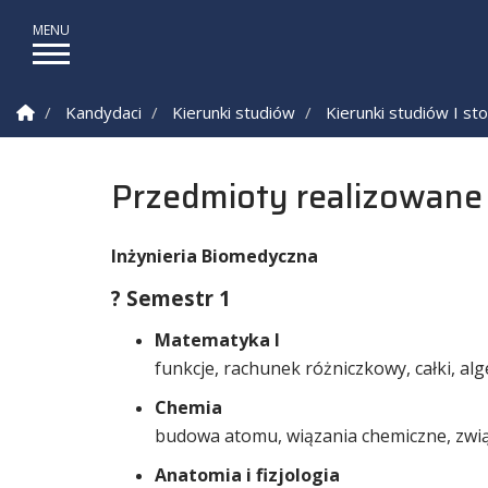
Strona Główna
Kandydaci
Kierunki studiów
Kierunki studiów I st
Przedmioty realizowane 
Inżynieria Biomedyczna
? Semestr 1
Matematyka I
funkcje, rachunek różniczkowy, całki, al
Chemia
budowa atomu, wiązania chemiczne, związ
Anatomia i fizjologia