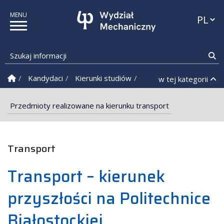
Przełąc
Szukaj informacji
Sz
Strona Główna
Kandydaci
Kierunki studiów
Kierunki studiów I stop
w tej kategorii
Przedmioty realizowane na kierunku transport
Transport
Transport – kierunek
przyszłości na Politechnice
Białostockiej