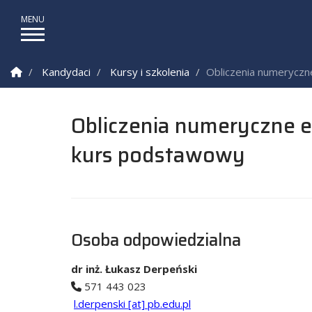
Strona Główna
Kandydaci
Kursy i szkolenia
Obliczenia numerycz
Obliczenia numeryczne 
kurs podstawowy
Osoba odpowiedzialna
dr inż. Łukasz Derpeński
571 443 023
l.derpenski [at] pb.edu.pl