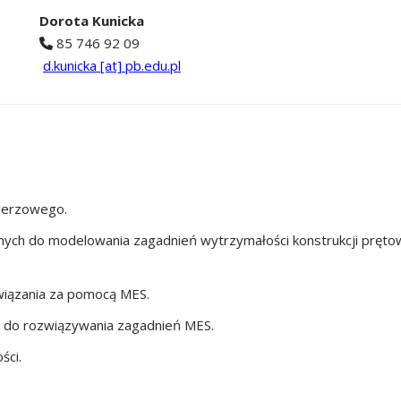
Dorota Kunicka
85 746 92 09
d.kunicka [at] pb.edu.pl
ierzowego.
h do modelowania zagadnień wytrzymałości konstrukcji prętowych
wiązania za pomocą MES.
j do rozwiązywania zagadnień MES.
ści.