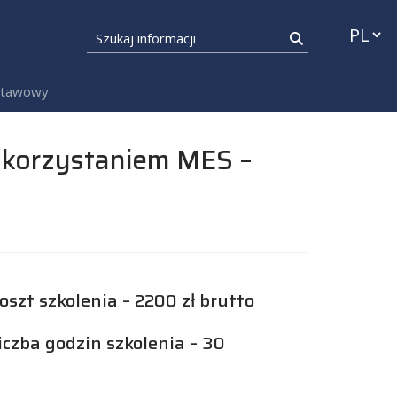
Przełąc
Szukaj informacji
Szukaj
dstawowy
ykorzystaniem MES –
oszt szkolenia – 2200 zł brutto
iczba godzin szkolenia – 30