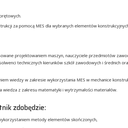
prętowych.
strukcji za pomocą MES dla wybranych elementów konstrukcyjnych
wane projektowaniem maszyn, nauczyciele przedmiotów zawodo
enci technicznych kierunków szkół zawodowych i średnich oraz
.
em wiedzy w zakresie wykorzystania MES w mechanice konstrukc
wiedza z zakresu matematyki i wytrzymałości materiałów.
tnik zdobędzie:
 wykorzystaniem metody elementów skończonych,