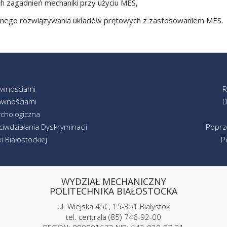
 zagadnień mechaniki przy użyciu MES,
znego rozwiązywania układów prętowych z zastosowaniem MES.
awnościami
R
awnościami
D
chologiczna
iwdziałania Dyskryminacji
Poprz
 Białostockiej
P
WYDZIAŁ MECHANICZNY
POLITECHNIKA BIAŁOSTOCKA
ul. Wiejska 45C, 15-351 Białystok
tel. centrala (85) 746-92-00