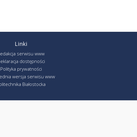
Linki
edakcja serwisu www
eklaracja dostępności
Polityka prywatności
ednia wersja serwisu www
olitechnika Białostocka