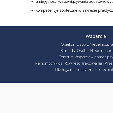
umiejętności w rozwiązywaniu podstawowych
kompetencje społeczne w zakresie praktyc
Wsparcie
Opiekun Osób z Niepełnospr
Biuro ds. Osób z Niepełnospr
Centrum Wsparcia – pomoc psy
Pełnomocnik ds. Równego Traktowania i Przec
Obsługa informatyczna Politechniki