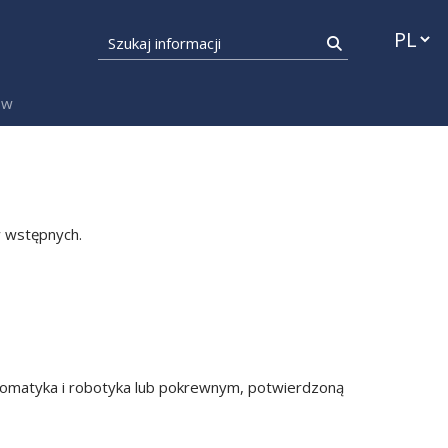
Przełąc
Szukaj informacji
Szukaj
ów
 wstępnych.
utomatyka i robotyka lub pokrewnym, potwierdzoną