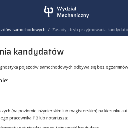
jazdów samochodowych
Zasady i tryb przyjmowania kandydat
ania kandydatów
diagnostyka pojazdów samochodowych odbywa się bez egzaminów
ie:
zych (na poziomie inżynierskim lub magisterskim) na kierunku a
ego pracownika PB lub notariusza;
dokumentu potwierdzającego tożsamość kandydata;