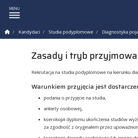
Strona Główna
Kandydaci
Studia podyplomowe
Diagnostyka po
Zasady i tryb przyjmow
Rekrutacja na studia podyplomowe na kierunku 
Warunkiem przyjęcia jest dostarczen
podania o przyjęcie na studia,
ankiety osobowej,
kserokopii dyplomu ukończenia studiów wyżs
za zgodność z oryginałem przez upoważnion
kserokopii dowodu osobistego lub innego 