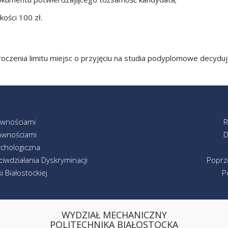
ości 100 zł.
oczenia limitu miejsc o przyjęciu na studia podyplomowe decyduj
awnościami
R
awnościami
D
chologiczna
iwdziałania Dyskryminacji
Poprz
 Białostockiej
P
WYDZIAŁ MECHANICZNY
POLITECHNIKA BIAŁOSTOCKA