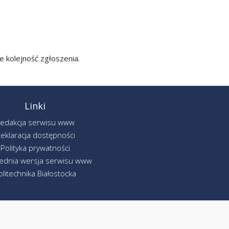
e kolejność zgłoszenia.
Linki
edakcja serwisu www
eklaracja dostępności
Polityka prywatności
ednia wersja serwisu www
olitechnika Białostocka