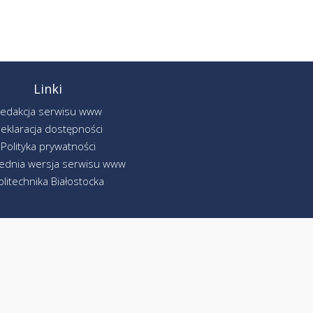
Linki
edakcja serwisu www
eklaracja dostępności
Polityka prywatności
ednia wersja serwisu www
olitechnika Białostocka