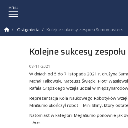
Strona Główna
Osiągniecia
Kolejne sukcesy zespołu Sumomasters
Kolejne sukcesy zespoł
08-11-2021
W dniach od 5 do 7 listopada 2021 r. drużyna S
Michał Falkowski, Mateusz Święcki, Piotr Wasilews
Rafała Grądzkiego wzięła udział w międzynarodow
Reprezentacja Koła Naukowego Robotyków wzięła 
MiniSumo ukończył robot – Mini Shiny, który ostat
Natomiast w kategorii MegaSumo ponownie jak dwa 
– Ace.