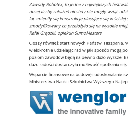
Zawody Robotex, to jedne z największych festiwa
dużej liczby zakażeń niestety nie mogły wziąć ud
lat zmieniły się konstrukcje plasujące się w ścis
zmodyfikowany co przełożyło się na wysokie miejsce
Rafał Grądzki, opiekun SumoMasters
Cieszy również start nowych Państw: Hiszpania, Wł
wielokrotnie udzielając rad w jaki sposób mogą pop
poziom zawodów będą na pewno dużo wyższe. Bard
dużo radości dostarczyła możliwość spotkania się,
Wsparcie finansowe na budowę i udoskonalanie s
Ministerstwa Nauki i Szkolnictwa Wyższego Najleps