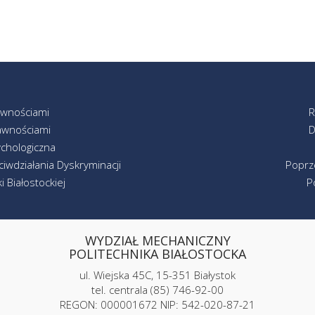
awnościami
R
awnościami
D
chologiczna
iwdziałania Dyskryminacji
Poprz
 Białostockiej
P
WYDZIAŁ MECHANICZNY
POLITECHNIKA BIAŁOSTOCKA
ul. Wiejska 45C, 15-351 Białystok
tel. centrala (85) 746-92-00
REGON: 000001672 NIP: 542-020-87-21