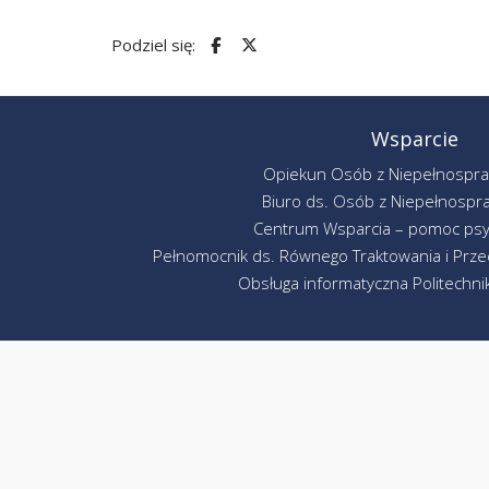
Podziel się:
Wsparcie
Opiekun Osób z Niepełnospr
Biuro ds. Osób z Niepełnospr
Centrum Wsparcia – pomoc psy
Pełnomocnik ds. Równego Traktowania i Przec
Obsługa informatyczna Politechniki