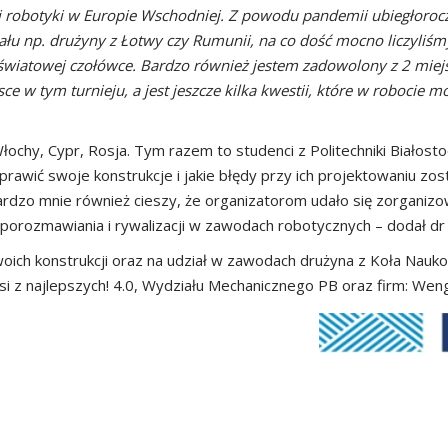
li robotyki w Europie Wschodniej. Z powodu pandemii ubiegłoro
ziału np. drużyny z Łotwy czy Rumunii, na co dość mocno liczyli
łej światowej czołówce. Bardzo również jestem zadowolony z 2 mie
 w tym turnieju, a jest jeszcze kilka kwestii, które w robocie mo
ochy, Cypr, Rosja. Tym razem to studenci z Politechniki Białostoc
rawić swoje konstrukcje i jakie błędy przy ich projektowaniu zost
zo mnie również cieszy, że organizatorom udało się zorganizo
 porozmawiania i rywalizacji w zawodach robotycznych – dodał dr
woich konstrukcji oraz na udział w zawodach drużyna z Koła Na
i z najlepszych! 4.0, Wydziału Mechanicznego PB oraz firm: Weng