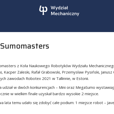
u Sumomasters
umomasters z Koła Naukowego Robotyków Wydziału Mechanicznego 
ki, Kacper Zaleski, Rafał Grabowski, Przemysław Pysiński, Janusz
ych zawodach Robotex 2021 w Tallinnie, w Estonii.
udział w dwóch konkurencjach – Mini oraz MegaSumo wystawiając
ecznie w wielkim finale uzyskał bardzo wysokie 2 miejsce.
lata temu udało się zdobyć całe podium: 1 miejsce robot – Javel