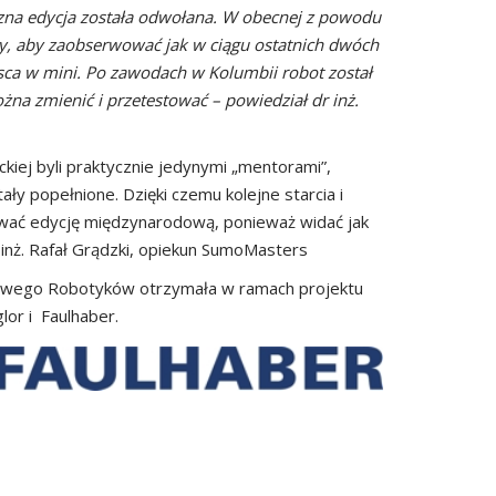
czna edycja została odwołana. W obecnej z powodu
śmy, aby zaobserwować jak w ciągu ostatnich dwóch
jsca w mini. Po zawodach w Kolumbii robot został
żna zmienić i przetestować – powiedział dr inż.
kiej byli praktycznie jedynymi „mentorami”,
ały popełnione. Dzięki czemu kolejne starcia i
wać edycję międzynarodową, ponieważ widać jak
 inż. Rafał Grądzki, opiekun SumoMasters
ukowego Robotyków otrzymała w ramach projektu
lor i Faulhaber.