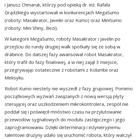
i Janusz Chmaruk, którzy pod opieką dr. inż. Rafała
Grądzkiego wystartowali w konkurencjach MegaSumo
(roboty: Masakrator, Javelin oraz Kumo) oraz MiniSumo
(roboty: Mini Shiny, Bezi).
W kategorii MegaSumo, roboty Masakrator i Javelin po
przejściu do rundy drugiej walk spotkały się ze sobą w
drabince. Do dalszej fazy awansował robot Masakrator,
który trafił do fazy finałowej, a w niej zajął 3 miejsce,
przegrywając ostatecznie z robotami z Kolumbii oraz
Meksyku.
Robot Kumo niestety nie wyszedł z fazy grupowej. Pomimo
początkowych wyzwań związanych z nową wersją płyty
sterującej oraz uszkodzeniem mikrokontrolera, zespół nie
poddał się i poświęcił mnóstwo czasu na przylutowanie
przewodów sygnałowych do modułu zastępczego i jego
zaprogramowaniu. Dzięki determinacji i inżynieryjnemu
talentowi drużyny udało się uruchomić robota, który walczył