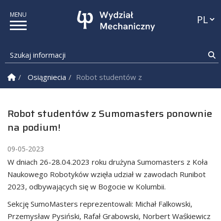
Przełąc
Szukaj informacji
S
Strona Główna
Osiągniecia
Robot studentów z Sumomasters ponowni
Robot studentów z Sumomasters ponownie
na podium!
09-05-2023
W dniach 26-28.04.2023 roku drużyna Sumomasters z Koła
Naukowego Robotyków wzięła udział w zawodach Runibot
2023, odbywających się w Bogocie w Kolumbii.
Sekcję SumoMasters reprezentowali: Michał Falkowski,
Przemysław Pysiński, Rafał Grabowski, Norbert Waśkiewicz