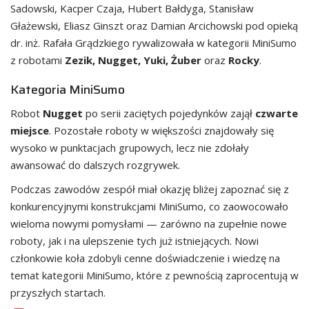
Sadowski, Kacper Czaja, Hubert Bałdyga, Stanisław
Głażewski, Eliasz Ginszt oraz Damian Arcichowski pod opieką
dr. inż. Rafała Grądzkiego rywalizowała w kategorii MiniSumo
z robotami
Zezik, Nugget, Yuki, Żuber
oraz
Rocky
.
Kategoria MiniSumo
Robot
Nugget
po serii zaciętych pojedynków zajął
czwarte
miejsce
. Pozostałe roboty w większości znajdowały się
wysoko w punktacjach grupowych, lecz nie zdołały
awansować do dalszych rozgrywek.
Podczas zawodów zespół miał okazję bliżej zapoznać się z
konkurencyjnymi konstrukcjami MiniSumo, co zaowocowało
wieloma nowymi pomysłami — zarówno na zupełnie nowe
roboty, jak i na ulepszenie tych już istniejących. Nowi
członkowie koła zdobyli cenne doświadczenie i wiedzę na
temat kategorii MiniSumo, które z pewnością zaprocentują w
przyszłych startach.