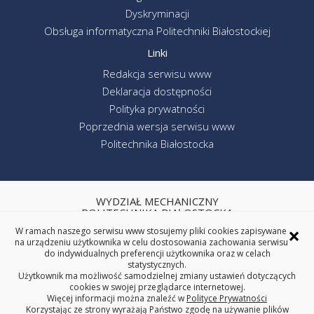
Dyskryminacji
Obsługa informatyczna Politechniki Białostockiej
Linki
Redakcja serwisu www
Deklaracja dostępności
Polityka prywatności
Poprzednia wersja serwisu www
Politechnika Białostocka
WYDZIAŁ MECHANICZNY
POLITECHNIKA BIAŁOSTOCKA
×
W ramach naszego serwisu www stosujemy pliki cookies zapisywane
ul. Wiejska 45C, 15-351 Białystok
na urządzeniu użytkownika w celu dostosowania zachowania serwisu
tel. centrala (85) 746-92-00
do indywidualnych preferencji użytkownika oraz w celach
REGON: 000001672 NIP: 542-020-87-21
statystycznych.
Użytkownik ma możliwość samodzielnej zmiany ustawień dotyczących
cookies w swojej przeglądarce internetowej.
Więcej informacji można znaleźć w
Polityce Prywatności
Korzystając ze strony wyrażają Państwo zgodę na używanie plików