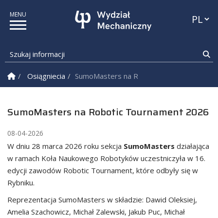
Przełąc
Szukaj informacji
Sz
Strona Główna
Osiągniecia
SumoMasters na Robotic Tournament 20
SumoMasters na Robotic Tournament 2026
08-04-2026
W dniu 28 marca 2026 roku sekcja
SumoMasters
działająca
w ramach Koła Naukowego Robotyków uczestniczyła w 16.
edycji zawodów Robotic Tournament, które odbyły się w
Rybniku.
Reprezentacja SumoMasters w składzie: Dawid Oleksiej,
Amelia Szachowicz, Michał Zalewski, Jakub Puc, Michał