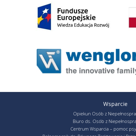
Wsparcie
Opiekun Osób z Niepełnospr
Biuro ds. Osób z Niepełnospr
Centrum Wsparcia – pomoc psy