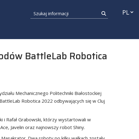
Przełąc
Szukaj informacji
Szukaj
dów BattleLab Robotica
iału Mechanicznego Politechniki Białostockiej
BattleLab Robotica 2022 odbywających się w Cluj
i i Rafał Grabowski, którzy wystartowali w
ce, Javelin oraz najnowszy robot Shiny.
Masakrator. Dwa roboty po kilku walkach zostały