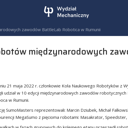
rodowych zawodów BattleLab Robotica w Rumunii
botów międzynarodowych zawo
niu 21 maja 2022 r. członkowie Koła Naukowego Robotyków z Wydz
ęli udział w 10 edycji międzynarodowych zawodów robotycznych 
oca w Rumunii.
cję SumoMasters reprezentowali: Marcin Dziubek, Michał Falkowsk
kurencji MegaSumo z pięcioma robotami: Masakrator, Speedster, A
walkach w fazach grupowych do kolejnego etapu przeszedł robot 