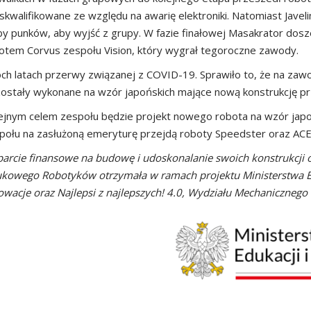
skwalifikowane ze względu na awarię elektroniki. Natomiast Javel
zby punków, aby wyjść z grupy. W fazie finałowej Masakrator do
otem Corvus zespołu Vision, który wygrał tegoroczne zawody.
 latach przerwy związanej z COVID-19. Sprawiło to, że na zawo
ostały wykonane na wzór japońskich mające nową konstrukcję pr
ejnym celem zespołu będzie projekt nowego robota na wzór japo
połu na zasłużoną emeryturę przejdą roboty Speedster oraz ACE
arcie finansowe na budowę i udoskonalanie swoich konstrukcji o
kowego Robotyków otrzymała w ramach projektu Ministerstwa Ed
owacje oraz Najlepsi z najlepszych! 4.0, Wydziału Mechanicznego 