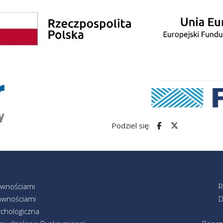
Podziel się:
awnościami
R
awnościami
D
chologiczna