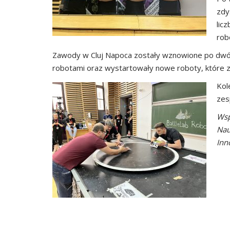
zdy
lic
rob
Zawody w Cluj Napoca zostały wznowione po dwóch
robotami oraz wystartowały nowe roboty, które z
Kol
zes
Wsp
Nau
Inn