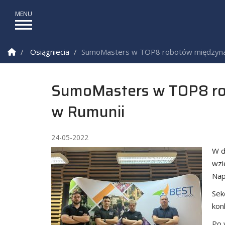
Strona Główna
Osiągniecia
SumoMasters w TOP8 robotów międzyna
SumoMasters w TOP8 ro
w Rumunii
24-05-2022
W d
wzi
Nap
Sek
kon
Po 