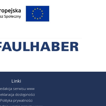
Linki
edakcja serwisu www
eklaracja dostępności
Polityka prywatności