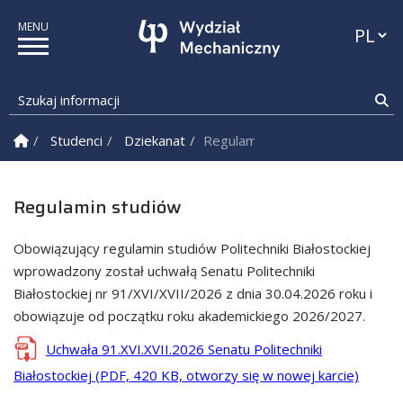
Przełąc
Szukaj informacji
Sz
Strona Główna
Studenci
Dziekanat
Regulamin studiów
Regulamin studiów
Obowiązujący regulamin studiów Politechniki Białostockiej
wprowadzony został uchwałą Senatu Politechniki
Białostockiej nr 91/XVI/XVII/2026 z dnia 30.04.2026 roku i
obowiązuje od początku roku akademickiego 2026/2027.
Uchwała 91.XVI.XVII.2026 Senatu Politechniki
Białostockiej (PDF, 420 KB, otworzy się w nowej karcie)