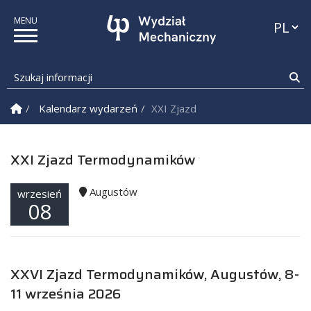
Przełąc
Szukaj informacji
Sz
Strona Główna
Kalendarz wydarzeń
XXI Zjazd Termodynamików
XXI Zjazd Termodynamików
Augustów
wrzesień
08
XXVI Zjazd Termodynamików, Augustów, 8-
11 września 2026