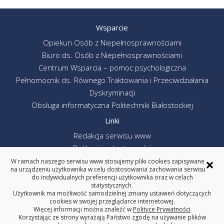
Wsparcie
Opiekun Osób z Niepełnosprawnościami
Biuro ds. Osób z Niepełnosprawnościami
Centrum Wsparcia – pomoc psychologiczna
Pełnomocnik ds. Równego Traktowania i Przeciwdziałania
Dyskryminacji
Obsługa informatyczna Politechniki Białostockiej
Linki
Redakcja serwisu www
Deklaracja dostępności
×
Polityka prywatności
W ramach naszego serwisu www stosujemy pliki cookies zapisywane
na urządzeniu użytkownika w celu dostosowania zachowania serwisu
Poprzednia wersja serwisu www
do indywidualnych preferencji użytkownika oraz w celach
Politechnika Białostocka
statystycznych.
Użytkownik ma możliwość samodzielnej zmiany ustawień dotyczących
cookies w swojej przeglądarce internetowej.
Więcej informacji można znaleźć w
Polityce Prywatności
Korzystając ze strony wyrażają Państwo zgodę na używanie plików