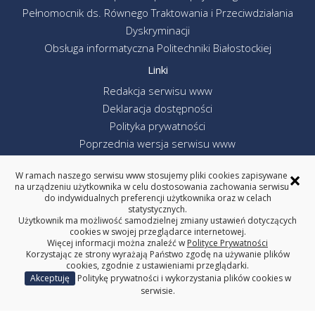
Pełnomocnik ds. Równego Traktowania i Przeciwdziałania
Dyskryminacji
Obsługa informatyczna Politechniki Białostockiej
Linki
Redakcja serwisu www
Deklaracja dostępności
Polityka prywatności
Poprzednia wersja serwisu www
Politechnika Białostocka
×
W ramach naszego serwisu www stosujemy pliki cookies zapisywane
na urządzeniu użytkownika w celu dostosowania zachowania serwisu
do indywidualnych preferencji użytkownika oraz w celach
statystycznych.
WYDZIAŁ MECHANICZNY
Użytkownik ma możliwość samodzielnej zmiany ustawień dotyczących
POLITECHNIKA BIAŁOSTOCKA
cookies w swojej przeglądarce internetowej.
Więcej informacji można znaleźć w
Polityce Prywatności
ul. Wiejska 45C, 15-351 Białystok
Korzystając ze strony wyrażają Państwo zgodę na używanie plików
tel. centrala (85) 746-92-00
cookies, zgodnie z ustawieniami przeglądarki.
REGON: 000001672 NIP: 542-020-87-21
Akceptuję
Politykę prywatności i wykorzystania plików cookies w
serwisie.