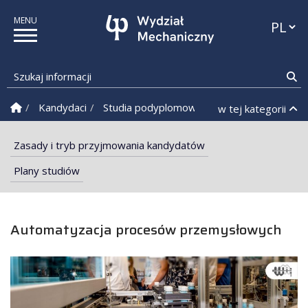
Przełąc
Szukaj informacji
Sz
Strona Główna
Kandydaci
Studia podyplomowe
Automatyzacja pr
w tej kategorii
Zasady i tryb przyjmowania kandydatów
Plany studiów
Automatyzacja procesów przemysłowych