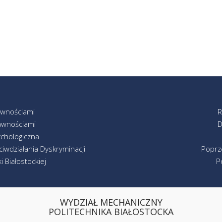
awnościami
R
awnościami
D
chologiczna
iwdziałania Dyskryminacji
Poprz
 Białostockiej
P
WYDZIAŁ MECHANICZNY
POLITECHNIKA BIAŁOSTOCKA