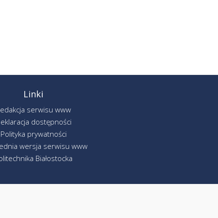
Linki
edakcja serwisu www
eklaracja dostępności
Polityka prywatności
ednia wersja serwisu www
olitechnika Białostocka