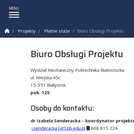
Strona Główna
Projekty
Płatne staże
Biuro Obsługi Projektu
Biuro Obsługi Projektu
Wydział Mechaniczny Politechnika Białostocka
ul. Wiejska 45c
15-351 Białystok
pok. 125
Osoby do kontaktu:
dr Izabela Senderacka – koordynator projekt
i.senderacka [at] pb.edu.pl
668 815 224