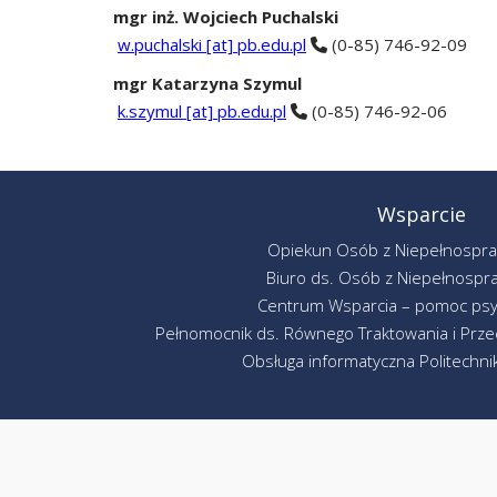
mgr inż. Wojciech Puchalski
w.puchalski [at] pb.edu.pl
(0-85) 746-92-09
mgr Katarzyna Szymul
k.szymul [at] pb.edu.pl
(0-85) 746-92-06
Wsparcie
Opiekun Osób z Niepełnospr
Biuro ds. Osób z Niepełnospr
Centrum Wsparcia – pomoc psy
Pełnomocnik ds. Równego Traktowania i Przec
Obsługa informatyczna Politechniki