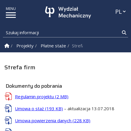
Przełąc
Szukaj informacji
Sz
Strona Główna
Projekty
Płatne staże
Strefa firm
Strefa firm
Dokumenty do pobrania
Regulamin projektu (2 MB)
Umowa o staż (193 KB)
– aktualizacja 13.07.2018
Umowa powierzenia danych (228 KB)