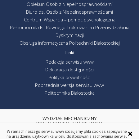
Opiekun Osób z Niepełnosprawnościami
Biuro ds. Osób z Niepełnosprawnościami
Centrum Wsparcia – pomoc psychologiczna
Pełnomocnik ds. Równego Traktowania i Przeciwdziałania
Dyskryminacji
Obsługa informatyczna Politechniki Białostockiej
Linki
Redakcja serwisu www
Deklaracja dostępności
Polityka prywatności
Poprzednia wersja serwisu www
Politechnika Białostocka
WYDZIAŁ MECHANICZNY
POLITECHNIKA BIAŁOSTOCKA
×
W ramach naszego serwisu www stosujemy pliki cookies zapisywane
ul. Wiejska 45C, 15-351 Białystok
na urządzeniu użytkownika w celu dostosowania zachowania serwisu
tel. centrala (85) 746-92-00