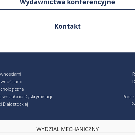
Wydawnictwa konferencyjne
Kontakt
awnościami
R
awnościami
D
chologiczna
iwdziałania Dyskryminacji
Poprz
 Białostockiej
P
WYDZIAŁ MECHANICZNY
POLITECHNIKA BIAŁOSTOCKA