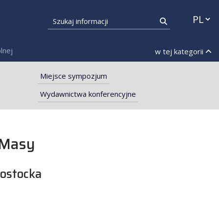
Przełąc
Szukaj informacji
Szukaj
lnej
w tej kategorii
Miejsce sympozjum
Wydawnictwa konferencyjne
 Masy
łostocka