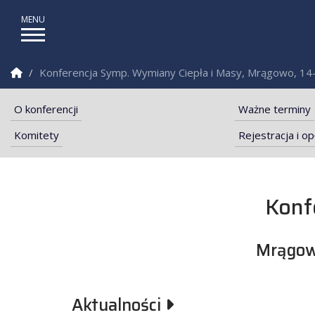
Strona Główna
Konferencja Symp. Wymiany Ciepła i Masy, Mrągowo, 14-1
O konferencji
Ważne terminy
Komitety
Rejestracja i o
Konf
Wydział Mechaniczny P
Mrągowo
Aktualności