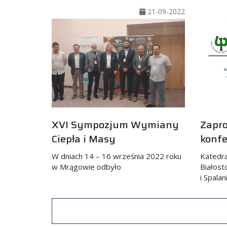
21-09-2022
XVI Sympozjum Wymiany
Zapro
Ciepła i Masy
konfe
W dniach 14 – 16 września 2022 roku
Katedra 
w Mrągowie odbyło
Białost
i Spalan