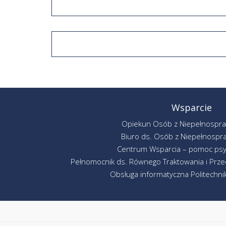
Wsparcie
Opiekun Osób z Niepełnospr
Biuro ds. Osób z Niepełnospr
Centrum Wsparcia – pomoc psy
Pełnomocnik ds. Równego Traktowania i Przec
Obsługa informatyczna Politechniki