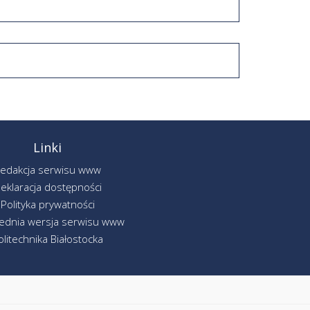
Linki
edakcja serwisu www
eklaracja dostępności
Polityka prywatności
ednia wersja serwisu www
olitechnika Białostocka