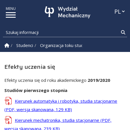
Przełąc
Szukaj informacji
Sz
Strona Główna
Studenci
Organizacja toku studiów
Programy studi
Efekty uczenia się
Efekty uczenia się od roku akademickiego
2019/2020
Studiów pierwszego stopnia
Kierunek automatyka i robotyka, studia stacjonarne
(PDF, wersja skanowana, 129 KB)
Kierunek mechatronika, studia stacjonarne (PDF,
wersja skanowana, 239 KB)