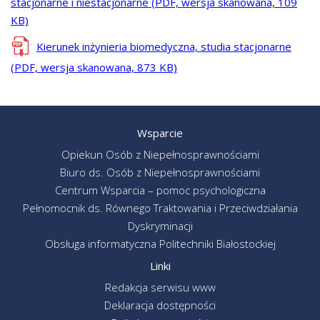
stacjonarne i niestacjonarne (PDF, wersja skanowana, 109
KB)
Kierunek inżynieria biomedyczna, studia stacjonarne
(PDF, wersja skanowana, 873 KB)
Wsparcie
Opiekun Osób z Niepełnosprawnościami
Biuro ds. Osób z Niepełnosprawnościami
Centrum Wsparcia – pomoc psychologiczna
Pełnomocnik ds. Równego Traktowania i Przeciwdziałania
Dyskryminacji
Obsługa informatyczna Politechniki Białostockiej
Linki
Redakcja serwisu www
Deklaracja dostępności