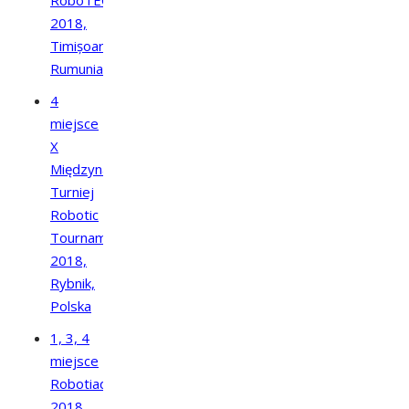
2018,
Timișoara,
Rumunia
4
miejsce
X
Międzynarodowy
Turniej
Robotic
Tournament
2018,
Rybnik,
Polska
1, 3, 4
miejsce
Robotiada
2018,