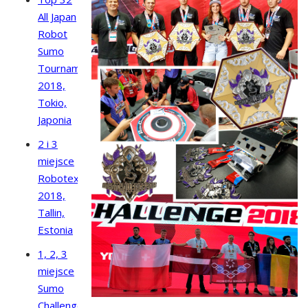
All Japan
Robot
Sumo
Tournaments
2018,
Tokio,
Japonia
2 i 3
miejsce
Robotex
2018,
Tallin,
Estonia
1, 2, 3
miejsce
Sumo
Challenge