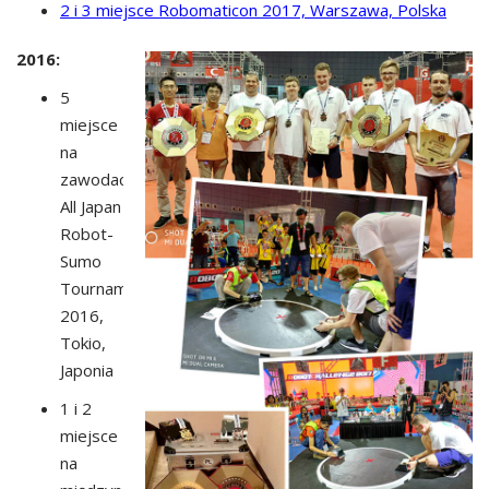
2 i 3 miejsce Robomaticon 2017, Warszawa, Polska
2016:
5
miejsce
na
zawodach
All Japan
Robot-
Sumo
Tournament
2016,
Tokio,
Japonia
1 i 2
miejsce
na