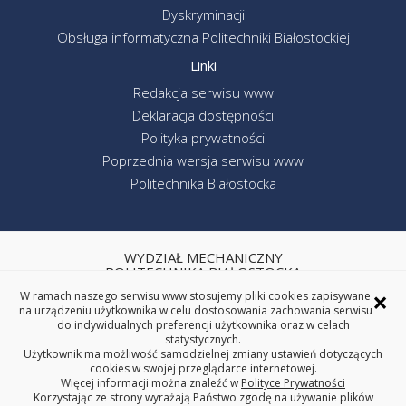
Dyskryminacji
Obsługa informatyczna Politechniki Białostockiej
Linki
Redakcja serwisu www
Deklaracja dostępności
Polityka prywatności
Poprzednia wersja serwisu www
Politechnika Białostocka
WYDZIAŁ MECHANICZNY
POLITECHNIKA BIAŁOSTOCKA
×
ul. Wiejska 45C, 15-351 Białystok
W ramach naszego serwisu www stosujemy pliki cookies zapisywane
na urządzeniu użytkownika w celu dostosowania zachowania serwisu
tel. centrala (85) 746-92-00
do indywidualnych preferencji użytkownika oraz w celach
REGON: 000001672 NIP: 542-020-87-21
statystycznych.
Użytkownik ma możliwość samodzielnej zmiany ustawień dotyczących
cookies w swojej przeglądarce internetowej.
Więcej informacji można znaleźć w
Polityce Prywatności
Korzystając ze strony wyrażają Państwo zgodę na używanie plików