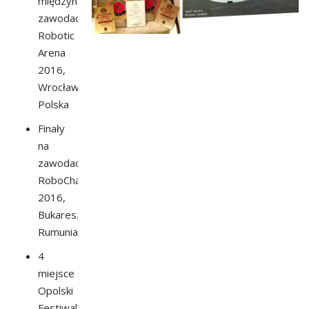
międzynarodowych
zawodach
Robotic
Arena
2016,
Wrocław,
Polska
Finały
na
zawodach
RoboChallenge
2016,
Bukareszt,
Rumunia
4
miejsce
Opolski
Festiwal