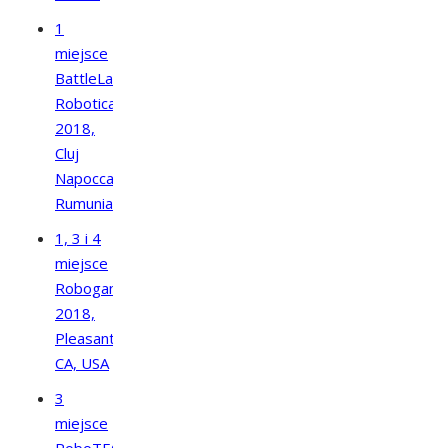
1
miejsce
BattleLab
Robotica
2018,
Cluj
Napocca,
Rumunia
1, 3 i 4
miejsce
Robogames
2018,
Pleasanton,
CA, USA
3
miejsce
RoboTEC