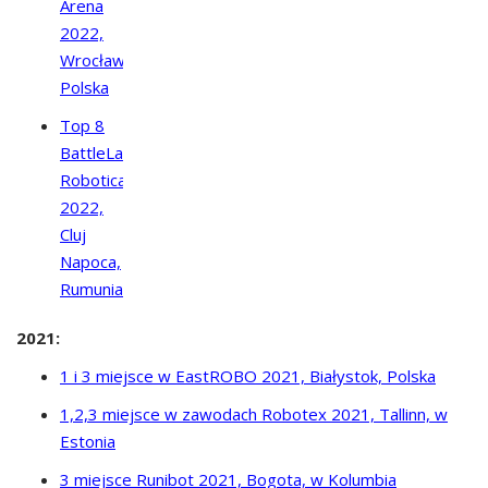
Arena
2022,
Wrocław,
Polska
Top 8
BattleLab
Robotica
2022,
Cluj
Napoca,
Rumunia
2021:
1 i 3 miejsce w EastROBO 2021, Białystok, Polska
1,2,3 miejsce w zawodach Robotex 2021, Tallinn, w
Estonia
3 miejsce Runibot 2021, Bogota, w Kolumbia