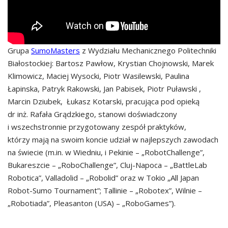
Grupa
SumoMasters
z Wydziału Mechanicznego Politechniki
Białostockiej: Bartosz Pawłow, Krystian Chojnowski, Marek
Klimowicz, Maciej Wysocki, Piotr Wasilewski, Paulina
Łapinska, Patryk Rakowski, Jan Pabisek, Piotr Puławski ,
Marcin Dziubek, Łukasz Kotarski, pracująca pod opieką
dr inż. Rafała Grądzkiego, stanowi doświadczony
i wszechstronnie przygotowany zespół praktyków,
którzy mają na swoim koncie udział w najlepszych zawodach
na świecie (m.in. w Wiedniu, i Pekinie – „RobotChallenge”,
Bukareszcie – „RoboChallenge”, Cluj-Napoca – „BattleLab
Robotica”, Valladolid – „Robolid” oraz w Tokio „All Japan
Robot-Sumo Tournament”; Tallinie – „Robotex”, Wilnie –
„Robotiada”, Pleasanton (USA) – „RoboGames”).