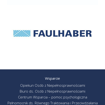
Wsparcie
Opiekun Osób z Niepełnosprawnościami
Biuro ds. Osób z Niepełnosprawnościami
Centrum Wsparcia – pomoc psychologiczna
Pełnomocnik ds. Równego Traktowania i Przeciwdziałania