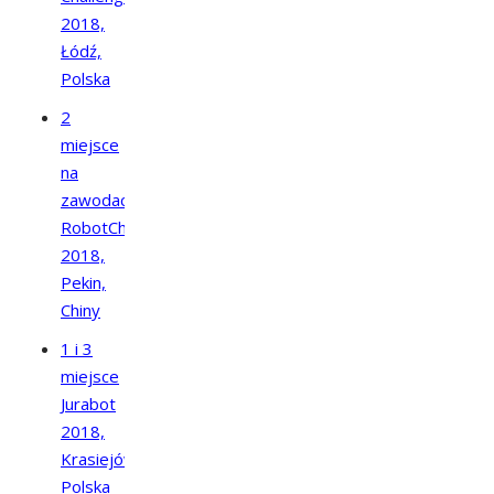
2018,
Łódź,
Polska
2
miejsce
na
zawodach
RobotChallenge
2018,
Pekin,
Chiny
1 i 3
miejsce
Jurabot
2018,
Krasiejów,
Polska