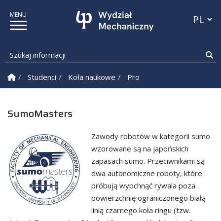
Przełącz
Szukaj informacji
Sz
Strona Główna
Studenci
Koła naukowe
Projekty studenckie
Sum
SumoMasters
Zawody robotów w kategorii sumo
wzorowane są na japońskich
zapasach sumo. Przeciwnikami są
dwa autonomiczne roboty, które
próbują wypchnąć rywala poza
powierzchnię ograniczonego białą
linią czarnego koła ringu (tzw.