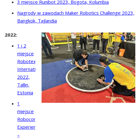
3 miejsce Runibot 2023, Bogota, Kolumbia
Nagrody w zawodach Maker Robotics Challenge 2023,
Bangkok, Tajlandia
2022:
1 i 2
miejsce
Robotex
International
2022,
Tallin,
Estonia
1
miejsce
Robocore
Experience
–