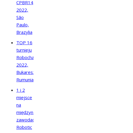
CPBR14
2022,
São
Paulo,
Brazylia
TOP 16
turnieju
Robochallenge
2022,
Bukareszt,
Rumunia
1 i 2
miejsce
na
międzynarodowych
zawodach
Robotic